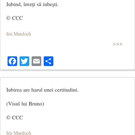
Iubind, înveți să iubești.
© CCC
Iris Murdoch
>>>
Facebook
Twitter
Email
Share
Iubirea are harul unei certitudini.
(Visul lui Bruno)
© CCC
Iris Murdoch