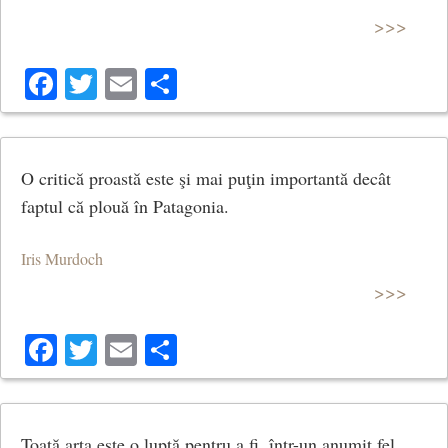
>>>
Facebook
Twitter
Email
Share
O critică proastă este şi mai puţin importantă decât
faptul că plouă în Patagonia.
Iris Murdoch
>>>
Facebook
Twitter
Email
Share
Toată arta este o luptă pentru a fi, într-un anumit fel,