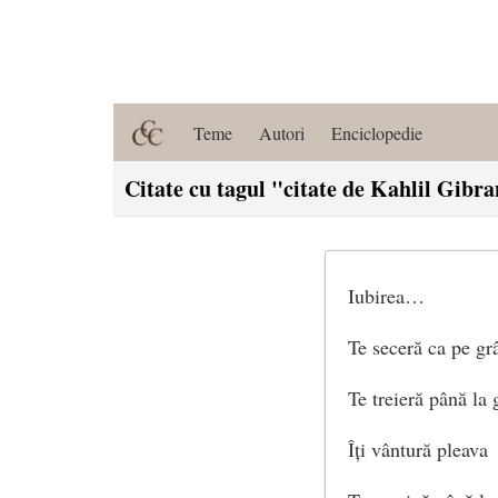
Teme
Autori
Enciclopedie
Citate cu tagul "citate de Kahlil Gibr
Iubirea…
Te seceră ca pe gr
Te treieră până la 
Îți vântură pleava