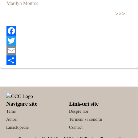
Marilyn Monroe
>>>
Facebook
Twitter
Email
Share
Navigare site
Link-uri site
Teme
Despre noi
Autori
Termeni si conditii
Enciclopedie
Contact