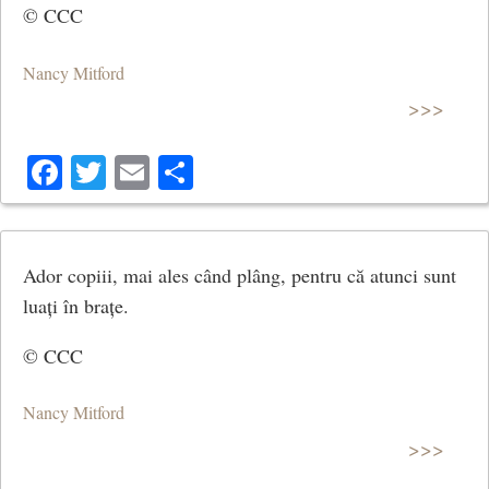
© CCC
Nancy Mitford
>>>
Facebook
Twitter
Email
Share
Ador copiii, mai ales când plâng, pentru că atunci sunt
luați în brațe.
© CCC
Nancy Mitford
>>>