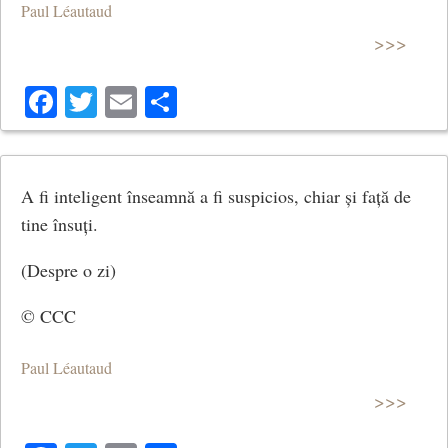
Paul Léautaud
>>>
Facebook
Twitter
Email
Share
A fi inteligent înseamnă a fi suspicios, chiar și față de
tine însuți.
(Despre o zi)
© CCC
Paul Léautaud
>>>