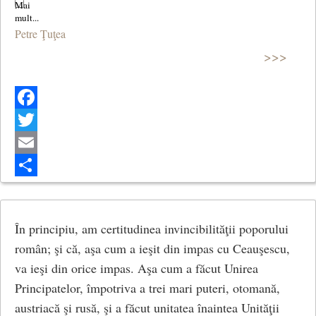
Petre Ţuţea
>>>
Facebook
Twitter
Email
Share
În principiu, am certitudinea invincibilităţii poporului
român; şi că, aşa cum a ieşit din impas cu Ceauşescu,
va ieşi din orice impas. Aşa cum a făcut Unirea
Principatelor, împotriva a trei mari puteri, otomană,
austriacă şi rusă, şi a făcut unitatea înaintea Unităţii