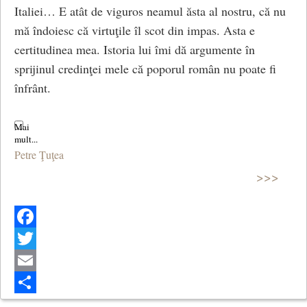
Italiei… E atât de viguros neamul ăsta al nostru, că nu
mă îndoiesc că virtuţile îl scot din impas. Asta e
certitudinea mea. Istoria lui îmi dă argumente în
sprijinul credinţei mele că poporul român nu poate fi
înfrânt.
Petre Ţuţea
>>>
Facebook
Twitter
Email
Share