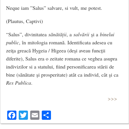
Neque iam ”Salus” salvare, si vult, me potest.
(Plautus, Captivi)
“Salus”, divinitatea
sănătății
, a
salvării
și a
binelui
public
, în mitologia romană. Identificata adesea cu
zeița greacă Hygeia / Higeea (deși aveau funcții
diferite), Salus era o zeitate romana ce veghea asupra
indivizilor si a statului, fiind personificarea stării de
bine (sănătate și prosperitate) atât ca individ, cât și ca
Res Publica
.
>>>
Facebook
Twitter
Email
Share