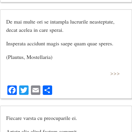
De mai multe ori se intampla lucrurile neasteptate,
decat acelea in care sperai.
Insperata accidunt magis saepe quam quae speres.
(Plautus, Mostellaria)
>>>
Facebook
Twitter
Email
Share
Fiecare varsta cu preocuparile ei.
Aetate alia aliud factum convenit.