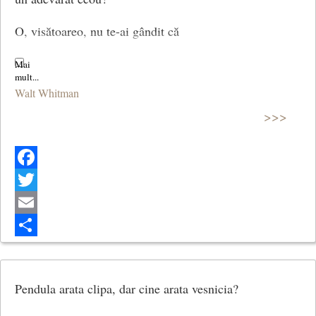
O, visătoareo, nu te-ai gândit că
aş putea fi o Fata Morgana, o iluzie?
Walt Whitman
(Tu eşti cea nouă?)
>>>
Trad. Mihnea Gheorghiu
Facebook
Twitter
Email
Share
Pendula arata clipa, dar cine arata vesnicia?