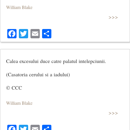
William Blake
>>>
Facebook
Twitter
Email
Share
Calea excesului duce catre palatul intelepciunii.
(Casatoria cerului si a iadului)
© CCC
William Blake
>>>
Facebook
Twitter
Email
Share