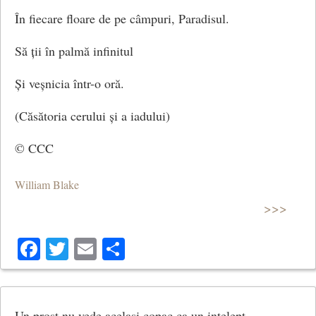
În fiecare floare de pe câmpuri, Paradisul.
Să ții în palmă infinitul
Și veșnicia într-o oră.
(Căsătoria cerului și a iadului)
© CCC
William Blake
>>>
Facebook
Twitter
Email
Share
Un prost nu vede acelasi copac ca un intelept.