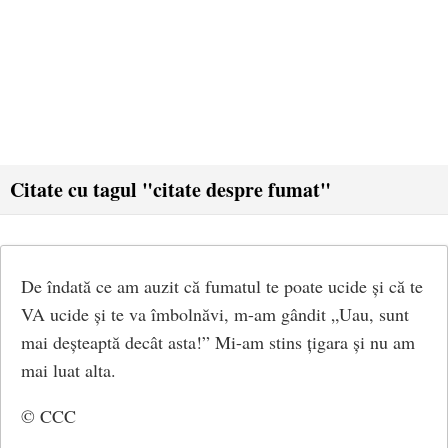
Citate cu tagul "citate despre fumat"
De îndată ce am auzit că fumatul te poate ucide și că te
VA ucide și te va îmbolnăvi, m-am gândit „Uau, sunt
mai deșteaptă decât asta!” Mi-am stins țigara și nu am
mai luat alta.
© CCC