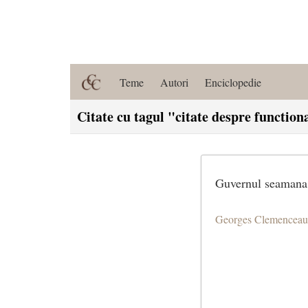
Teme
Autori
Enciclopedie
Citate cu tagul "citate despre function
Guvernul seamana f
Georges Clemenceau