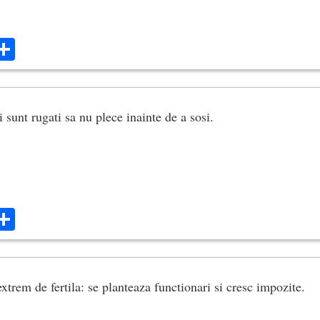
ok
ter
mail
Share
 sunt rugati sa nu plece inainte de a sosi.
ok
ter
mail
Share
extrem de fertila: se planteaza functionari si cresc impozite.