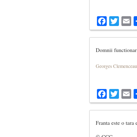
Facebo
Twit
E
Domnii functionari
Georges Clemenceau
Facebo
Twit
E
Franta este o tara 
© CCC