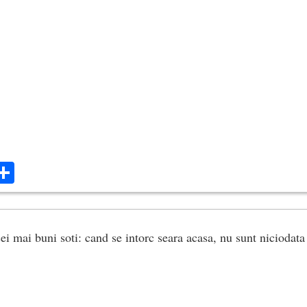
ok
ter
mail
Share
ei mai buni soti: cand se intorc seara acasa, nu sunt niciodata o