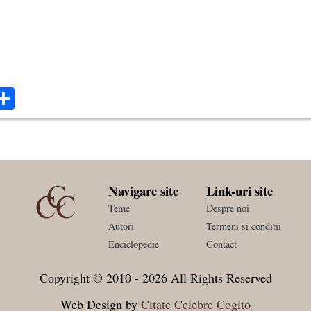
ok
ter
mail
Share
Navigare site
Link-uri site
Teme
Despre noi
Autori
Termeni si conditii
Enciclopedie
Contact
Copyright © 2010 - 2026 All Rights Reserved
Web Design by
Citate Celebre Cogito