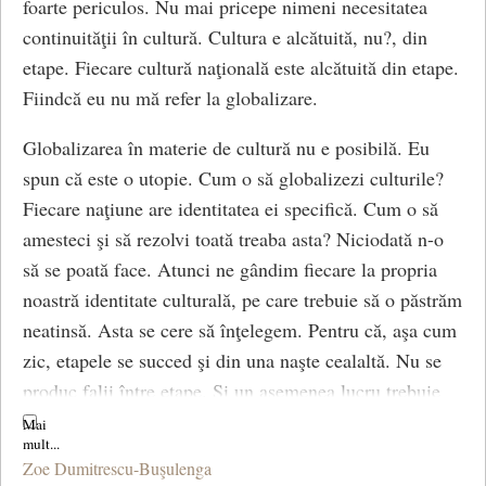
foarte periculos. Nu mai pricepe nimeni necesitatea
continuităţii în cultură. Cultura e alcătuită, nu?, din
etape. Fiecare cultură naţională este alcătuită din etape.
Fiindcă eu nu mă refer la globalizare.
Globalizarea în materie de cultură nu e posibilă. Eu
spun că este o utopie. Cum o să globalizezi culturile?
Fiecare naţiune are identitatea ei specifică. Cum o să
amesteci şi să rezolvi toată treaba asta? Niciodată n-o
să se poată face. Atunci ne gândim fiecare la propria
noastră identitate culturală, pe care trebuie să o păstrăm
neatinsă. Asta se cere să înţelegem. Pentru că, aşa cum
zic, etapele se succed şi din una naşte cealaltă. Nu se
produc falii între etape. Şi un asemenea lucru trebuie
înţeles de tinerii noştri şi mai cu seamă de artiştii, mai
ales de scriitorii, gânditorii, plasticienii, muzicienii.
Zoe Dumitrescu-Buşulenga