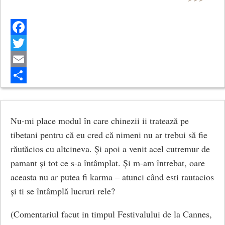
Facebook
Twitter
Email
Share
Nu-mi place modul în care chinezii ii tratează pe
tibetani pentru că eu cred că nimeni nu ar trebui să fie
răutăcios cu altcineva. Și apoi a venit acel cutremur de
pamant și tot ce s-a întâmplat. Și m-am întrebat, oare
aceasta nu ar putea fi karma – atunci când esti rautacios
și ti se întâmplă lucruri rele?
(Comentariul facut in timpul Festivalului de la Cannes,