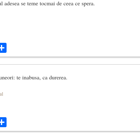
l adesea se teme tocmai de ceea ce spera.
ok
ter
mail
Share
uneori: te inabusa, ca durerea.
al
ok
ter
mail
Share