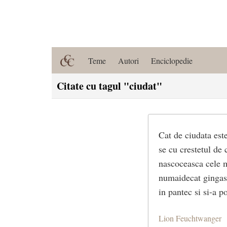
Teme
Autori
Enciclopedie
Citate cu tagul "ciudat"
Cat de ciudata est
se cu crestetul de 
nascoceasca cele ma
numaidecat gingas 
in pantec si si-a po
Lion Feuchtwanger