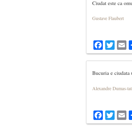
Ciudat este ca omu
Gustave Flaubert
Facebo
Twit
E
Bucuria e ciudata 
Alexandre Dumas-tat
Facebo
Twit
E