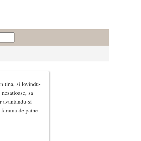
n tina, si lovindu-
 nesatioase, sa
ar avantandu-si
o farama de paine