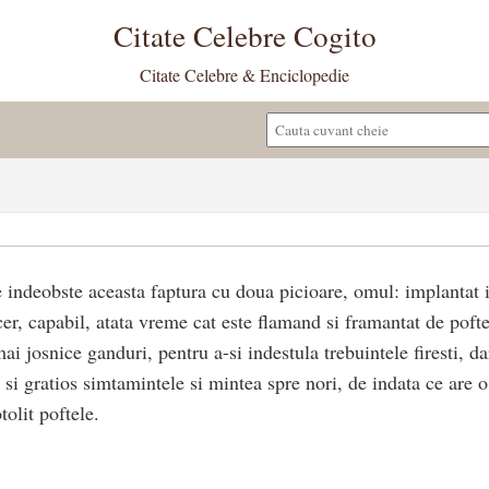
Citate Celebre Cogito
Citate Celebre & Enciclopedie
e indeobste aceasta faptura cu doua picioare, omul: implantat i
cer, capabil, atata vreme cat este flamand si framantat de pofte
i josnice ganduri, pentru a-si indestula trebuintele firesti, d
si gratios simtamintele si mintea spre nori, de indata ce are 
tolit poftele.