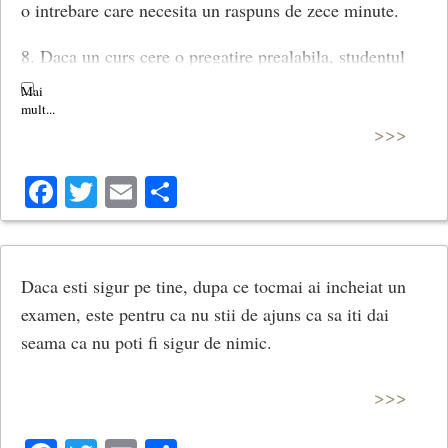
o intrebare care necesita un raspuns de zece minute.
8. Daca un curs cere o pregatire prealabila, studentul
nu o are.
9. Spatiul pentru birouri si salariile administratorilor
>>>
facultatii sunt invers proportionale cu cele ale
Facebook
Twitter
Email
Share
profesorilor.
10. Studentii usor surzi vor avea instructori care
mormaie.
Daca esti sigur pe tine, dupa ce tocmai ai incheiat un
11. Intr-o zi ploioasa, sala pentru cursul urmator este
examen, este pentru ca nu stii de ajuns ca sa iti dai
intotdeauna la trei cladiri distanta.
seama ca nu poti fi sigur de nimic.
12. Cel care poate, va face. Cel care nu, va proceda la
>>>
fel.