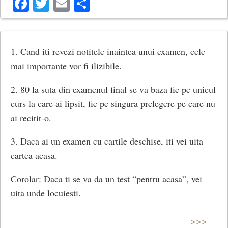
Facebook
Twitter
Email
Share
13. Cand un student isi pregateste perfect seminarul,
asistentul nu-i va verifica pregatirea.
14. Toate orele de matematica incep la 8 a.m.; la fel si
1. Cand iti revezi notitele inaintea unui examen, cele
filmele.
mai importante vor fi ilizibile.
15. Studentii care obtin nota A la un curs vor spune ca
2. 80 la suta din examenul final se va baza fie pe unicul
profesorul este o somitate.
curs la care ai lipsit, fie pe singura prelegere pe care nu
16. Daca un profesor spune “este evident”, numai
ai recitit-o.
evident nu e.
3. Daca ai un examen cu cartile deschise, iti vei uita
17. Daca un student trebuie sa invete, va pretinde ca
cartea acasa.
acel curs este absolut inutil.
Corolar: Daca ti se va da un test “pentru acasa”, vei
uita unde locuiesti.
>>>