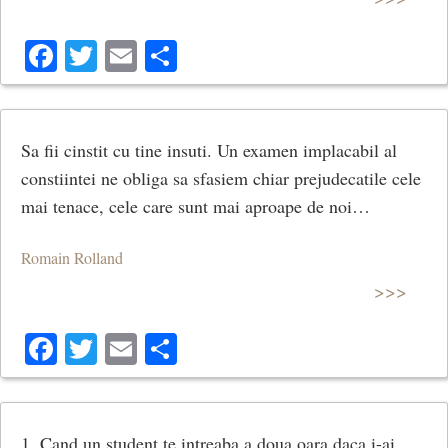
Facebook
Twitter
Email
Share
Sa fii cinstit cu tine insuti. Un examen implacabil al
constiintei ne obliga sa sfasiem chiar prejudecatile cele
mai tenace, cele care sunt mai aproape de noi…
Romain Rolland
>>>
Facebook
Twitter
Email
Share
1. Cand un student te intreaba a doua oara daca i-ai