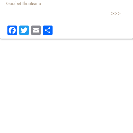
Garabet Ibraileanu
>>>
Facebook
Twitter
Email
Share