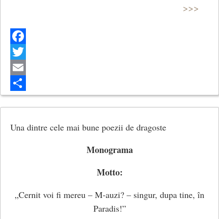
>>>
Guitarele ce s-au aprins și s-au stins pe sub ape,
Acele „crede-mă” și-acele „nu”,
Facebook
O dată-n aer și-ncă o dată-n cântec,
Twitter
Email
Cele doua jivine mici, mâinile noastre
Share
Tânjind pe-ascuns una pe alta să se cațere,
Una dintre cele mai bune poezii de dragoste
Glastra cu flori în pragul porților,
Monograma
Și tândarii de mare ce soseau dimpreună
Motto:
Peste stâncile seci, pe după pârleazuri,
„Cernit voi fi mereu – M-auzi? – singur, dupa tine, în
Anemona care mi-a șezut în palmă
Paradis!”