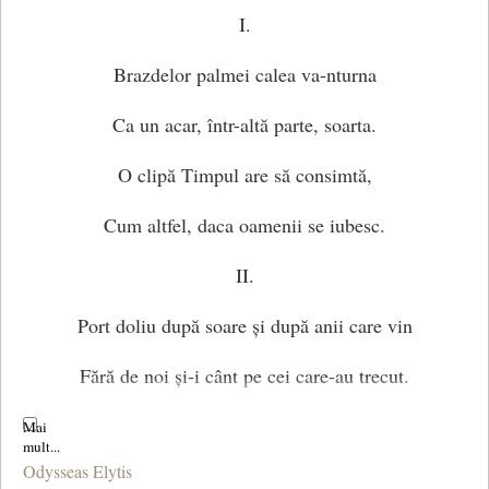
I.
Brazdelor palmei calea va-nturna
Ca un acar, într-altă parte, soarta.
O clipă Timpul are să consimtă,
Cum altfel, daca oamenii se iubesc.
II.
Port doliu după soare și după anii care vin
Fără de noi și-i cânt pe cei care-au trecut.
Dacă-i aievea.
Odysseas Elytis
Vorbite-s timpurile, bărcile ce dulce s-au ciocnit,