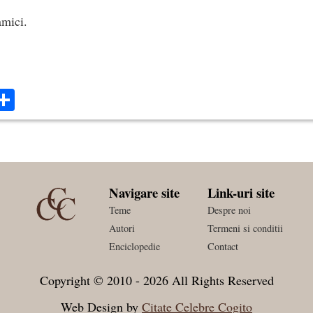
amici.
ok
ter
mail
Share
Navigare site
Link-uri site
Teme
Despre noi
Autori
Termeni si conditii
Enciclopedie
Contact
Copyright © 2010 - 2026 All Rights Reserved
Web Design by
Citate Celebre Cogito