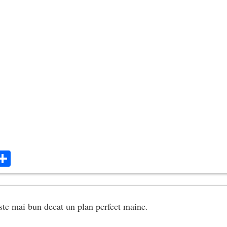
ok
ter
mail
Share
ste mai bun decat un plan perfect maine.