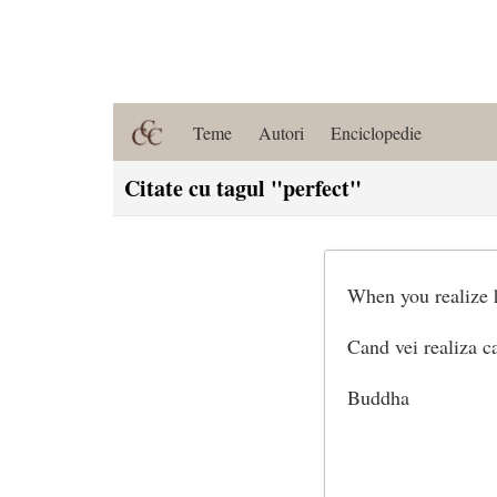
Teme
Autori
Enciclopedie
Citate cu tagul "perfect"
When you realize h
Cand vei realiza cat
Buddha