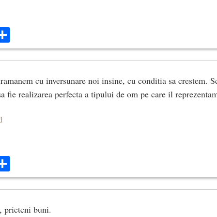
ok
ter
mail
Share
 ramanem cu inversunare noi insine, cu conditia sa crestem. S
sa fie realizarea perfecta a tipului de om pe care il reprezenta
d
ok
ter
mail
Share
, prieteni buni.