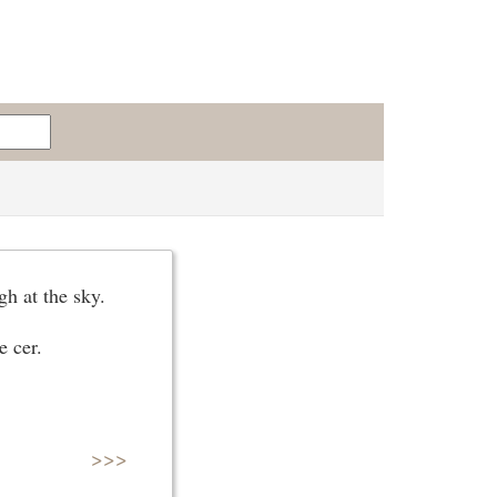
gh at the sky.
e cer.
>>>