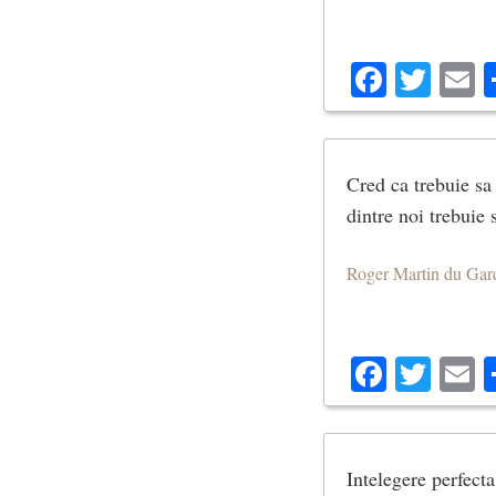
Facebo
Twit
E
Cred ca trebuie sa
dintre noi trebuie 
Roger Martin du Gar
Facebo
Twit
E
Intelegere perfecta