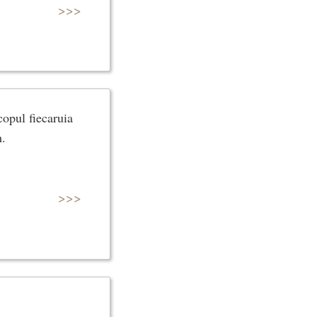
>>>
copul fiecaruia
m.
>>>