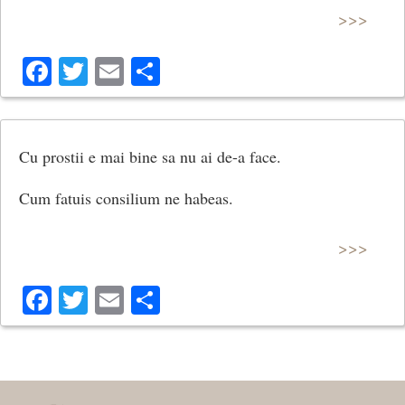
>>>
Facebook
Twitter
Email
Share
Cu prostii e mai bine sa nu ai de-a face.
Cum fatuis consilium ne habeas.
>>>
Facebook
Twitter
Email
Share