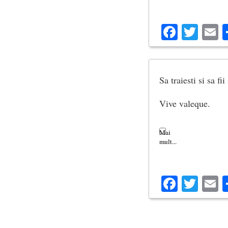
Facebo
Twit
E
Sa traiesti si sa fii
Vive valeque.
Facebo
Twit
E