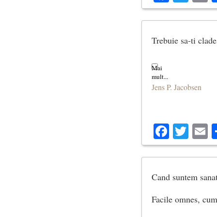
Trebuie sa-ti clade
Jens P. Jacobsen
Facebo
Twit
E
Cand suntem sanato
Facile omnes, cum 