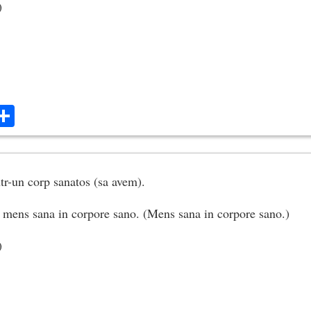
)
ok
ter
mail
Share
tr-un corp sanatos (sa avem).
 mens sana in corpore sano. (Mens sana in corpore sano.)
)