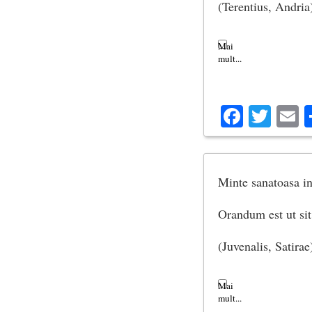
(Terentius, Andria
Facebo
Twit
E
Minte sanatoasa in
Orandum est ut sit
(Juvenalis, Satirae