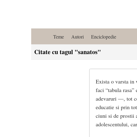
Teme
Autori
Enciclopedie
Citate cu tagul "sanatos"
Exista o varsta in 
faci “tabula rasa” 
adevaruri —, tot ce
educatie si prin t
ciuni si de prostii
adolescentului, car