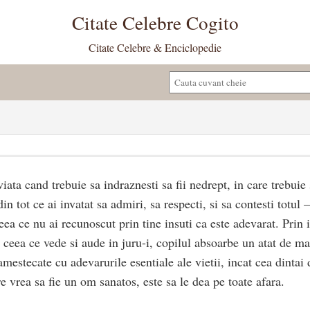
Citate Celebre Cogito
Citate Celebre & Enciclopedie
viata cand trebuie sa indraznesti sa fii nedrept, in care trebuie
din tot ce ai invatat sa admiri, sa respecti, si sa contesti totul
ea ce nu ai recunoscut prin tine insuti ca este adevarat. Prin i
ot ceea ce vede si aude in juru-i, copilul absoarbe un atat de 
 amestecate cu adevarurile esentiale ale vietii, incat cea dintai 
e vrea sa fie un om sanatos, este sa le dea pe toate afara.