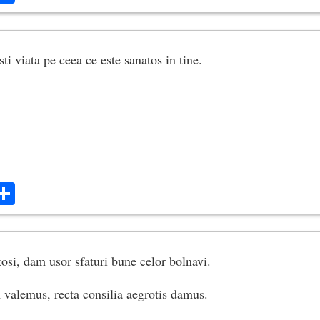
sti viata pe ceea ce este sanatos in tine.
ok
ter
mail
Share
si, dam usor sfaturi bune celor bolnavi.
valemus, recta consilia aegrotis damus.