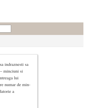
 sa indraznesti sa
 — minciuni si
ntreaga lui
mare numar de min­
datorie a