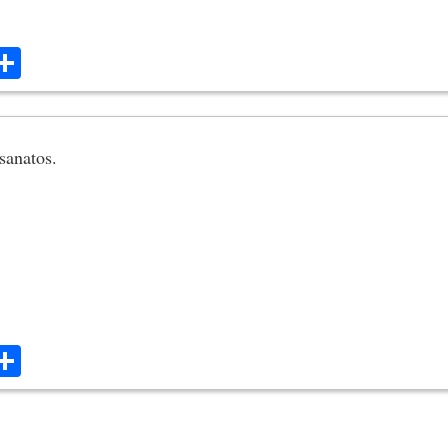
ok
ter
mail
Share
 sanatos.
ok
ter
mail
Share