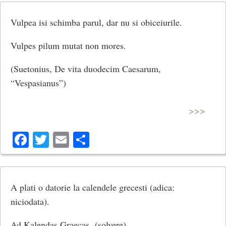
Vulpea isi schimba parul, dar nu si obiceiurile.
Vulpes pilum mutat non mores.
(Suetonius, De vita duodecim Caesarum,
“Vespasianus”)
>>>
Facebook
Twitter
Email
Share
A plati o datorie la calendele grecesti (adica:
niciodata).
Ad Kalendas Graecas (solvere).