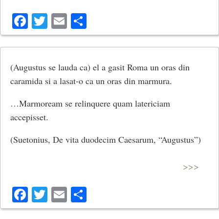
Facebook
Twitter
Email
Share
(Augustus se lauda ca) el a gasit Roma un oras din
caramida si a lasat-o ca un oras din marmura.
…Marmoream se relinquere quam latericiam
accepisset.
(Suetonius, De vita duodecim Caesarum, “Augustus”)
>>>
Facebook
Twitter
Email
Share