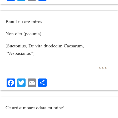
Banul nu are miros.
Non olet (pecunia).
(Suetonius, De vita duodecim Caesarum,
“Vespasianus”)
>>>
Facebook
Twitter
Email
Share
Ce artist moare odata cu mine!