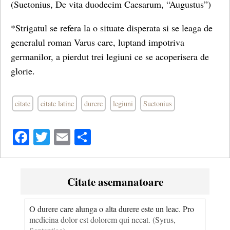
(Suetonius, De vita duodecim Caesarum, “Augustus”)
*Strigatul se refera la o situate disperata si se leaga de
generalul roman Varus care, luptand impotriva
germanilor, a pierdut trei legiuni ce se acoperisera de
glorie.
citate
citate latine
durere
legiuni
Suetonius
Facebook
Twitter
Email
Share
Citate asemanatoare
O durere care alunga o alta durere este un leac. Pro
medicina dolor est dolorem qui necat. (Syrus,