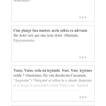
Sententiae)
>>>
Cine plange fara martori, acela sufera cu adevarat.
Ille dolet vere qui sine teste dolet. (Martialis,
Epigrammata)
>>>
Varus, Varus, reda-mi legiunile. Vare, Vare, legiones
redde.* (Suetonius, De vita duodecim Caesarum,
“Augustus”) *Strigatul se refera la o situate disperata
si se leaga de generalul roman Varus care, luptand
impotriva germanilor, a pierdut trei legiuni ce se
acoperisera de glorie.
>>>