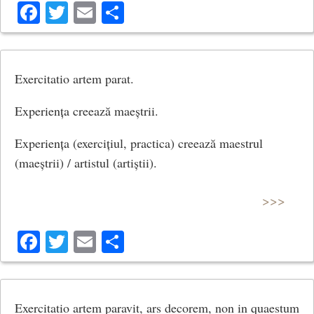
Facebook
Twitter
Email
Share
Exercitatio artem parat.
Experiența creează maeștrii.
Experiența (exercițiul, practica) creează maestrul
(maeștrii) / artistul (artiștii).
>>>
Facebook
Twitter
Email
Share
Exercitatio artem paravit, ars decorem, non in quaestum