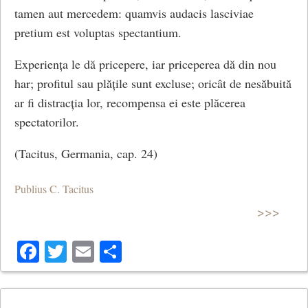
tamen aut mercedem: quamvis audacis lasciviae
pretium est voluptas spectantium.
Experiența le dă pricepere, iar priceperea dă din nou
har; profitul sau plățile sunt excluse; oricât de nesăbuită
ar fi distracția lor, recompensa ei este plăcerea
spectatorilor.
(Tacitus, Germania, cap. 24)
Publius C. Tacitus
>>>
Facebook
Twitter
Email
Share