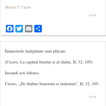
Marcus T. Cicero
>>>
Facebook
Twitter
Email
Share
Îndatoririle îndeplinite sunt plăcute.
(Cicero, La capătul binelui și al răului, II, 32, 105)
Iucundi acti labores.
Cicero, „De finibus bonorum et malorum”, II, 32, 105.
>>>