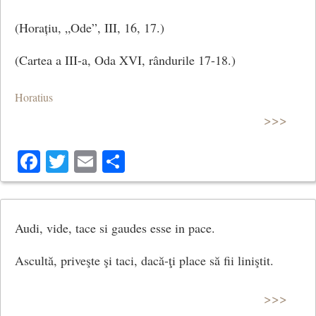
(Horațiu, „Ode”, III, 16, 17.)
(Cartea a III-a, Oda XVI, rândurile 17-18.)
Horatius
>>>
Facebook
Twitter
Email
Share
Audi, vide, tace si gaudes esse in pace.
Ascultă, priveşte şi taci, dacă-ţi place să fii liniştit.
>>>