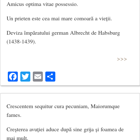
Amicus optima vitae possessio.
Un prieten este cea mai mare comoară a vieții.
Deviza împăratului german Albrecht de Habsburg
(1438-1439).
>>>
Facebook
Twitter
Email
Share
Crescentem sequitur cura pecuniam, Maiorumque
fames.
Creșterea avuției aduce după sine grija și foamea de
mai mult.