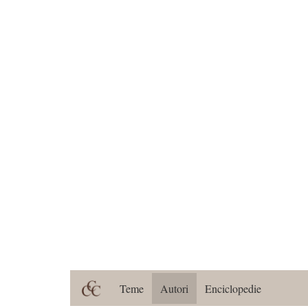
Teme
Autori
Enciclopedie