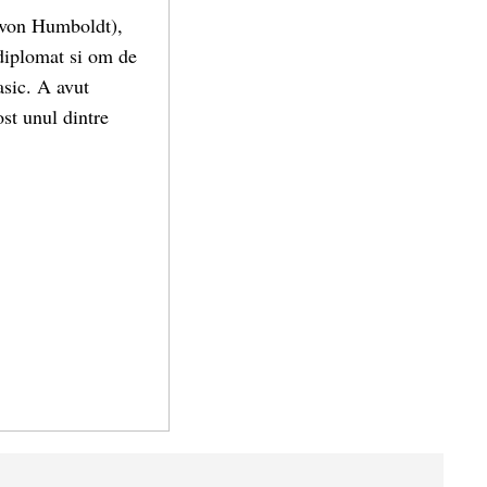
 von Humboldt),
 diplomat si om de
asic. A avut
ost unul dintre