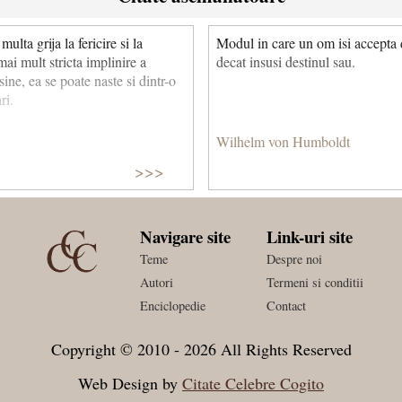
lta grija la fericire si la
Modul in care un om isi accepta 
ai mult stricta implinire a
decat insusi destinul sau.
 sine, ea se poate naste si dintr-o
ri.
Wilhelm von Humboldt
>>>
Navigare site
Link-uri site
Teme
Despre noi
Autori
Termeni si conditii
Enciclopedie
Contact
Copyright © 2010 - 2026 All Rights Reserved
Web Design by
Citate Celebre Cogito