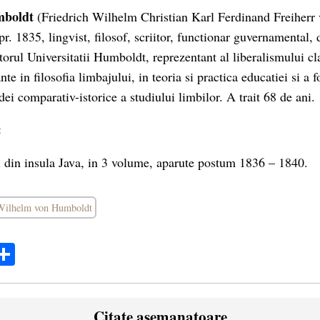
mboldt
(Friedrich Wilhelm Christian Karl Ferdinand Freiherr
r. 1835, lingvist, filosof, scriitor, functionar guvernamental,
torul Universitatii Humboldt, reprezentant al liberalismului cl
nte in filosofia limbajului, in teoria si practica educatiei si a f
ei comparativ-istorice a studiului limbilor. A trait 68 de ani.
:
 din insula Java, in 3 volume, aparute postum 1836 – 1840.
Wilhelm von Humboldt
ok
ter
mail
Share
Citate asemanatoare