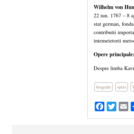
Wilhelm von Hu
22 iun. 1767 – 8 ap
stat german, fonda
contributii importa
intemeietorii metod
Opere principale
Despre limba Kavi
biografie
opera
Facebo
Twit
E