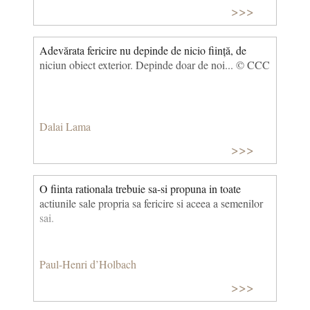
>>>
singurătate. A treia oară, când s-a lăsat iubită, ca să-
și dovedească doar ei că este tânără, liberă și...
fericită. Nu era: propriul trup îi devenise străin. Și
Adevărata fericire nu depinde de nicio ființă, de
apoi, la un moment dat, a știut sigur că nu se mai
niciun obiect exterior. Depinde doar de noi... © CCC
înșală. Nu l-a crezut pe el atunci când i-a spus că
fericirea e ca aerul, n-o simți. Ca toate femeile, a
simțit-o: o nouă viață în viața lor și în trupul ei.
(Cartea fericirii)
Dalai Lama
>>>
O fiinta rationala trebuie sa-si propuna in toate
actiunile sale propria sa fericire si aceea a semenilor
sai.
Paul-Henri d’Holbach
>>>