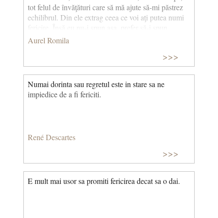
tot felul de învăţături care să mă ajute să-mi păstrez
echilibrul. Din ele extrag ceea ce voi aţi putea numi
fericire. Însă eu nu-i spun aşa, prefer să-i spun
muzică interioară. Mă duc acum acasă, de pildă. Ai
Aurel Romila
mei ştiu că vin obosit de la clinică şi-mi dau ceva de
>>>
mâncare. Dar asta nu e esenţial. Esenţial e că mă
retrag la ale mele. Care sunt ele? Soluţia mea e
eclectică, nu e o pilulă. E un mix în care intră
Numai dorinta sau regretul este in stare sa ne
rugăciunea, lectura, muzica...
impiedice de a fi fericiti.
René Descartes
>>>
E mult mai usor sa promiti fericirea decat sa o dai.