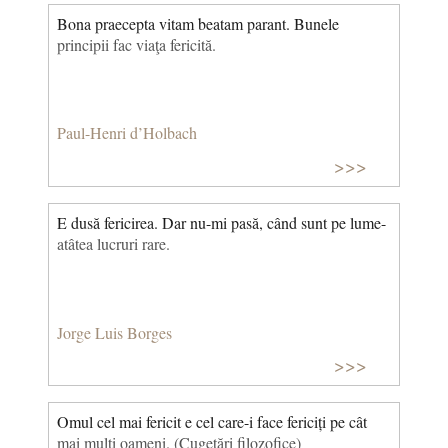
Bona praecepta vitam beatam parant. Bunele
principii fac viaţa fericită.
Paul-Henri d’Holbach
>>>
E dusă fericirea. Dar nu-mi pasă, când sunt pe lume-
atâtea lucruri rare.
Jorge Luis Borges
>>>
Omul cel mai fericit e cel care-i face fericiți pe cât
mai mulți oameni. (Cugetări filozofice)