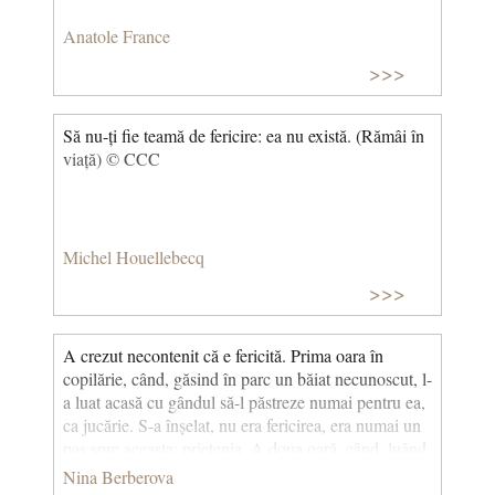
Anatole France
>>>
Să nu-ți fie teamă de fericire: ea nu există. (Rămâi în
viață) © CCC
Michel Houellebecq
>>>
A crezut necontenit că e fericită. Prima oara în
copilărie, când, găsind în parc un băiat necunoscut, l-
a luat acasă cu gândul să-l păstreze numai pentru ea,
ca jucărie. S-a înșelat, nu era fericirea, era numai un
pas spre aceasta: prietenia. A doua oară, când, luând
pe cineva drept altcineva, s-a căsătorit. Nu era
Nina Berberova
fericirea: era o greșeală care i-a adus milă, tristețe și