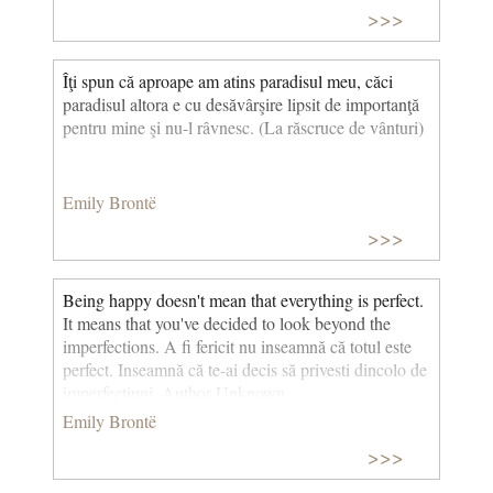
>>>
Îţi spun că aproape am atins paradisul meu, căci
paradisul altora e cu desăvârşire lipsit de importanţă
pentru mine şi nu-l râvnesc. (La răscruce de vânturi)
Emily Brontë
>>>
Being happy doesn't mean that everything is perfect.
It means that you've decided to look beyond the
imperfections. A fi fericit nu inseamnă că totul este
perfect. Inseamnă că te-ai decis să privesti dincolo de
imperfecţiuni. Author Unknown
Emily Brontë
>>>