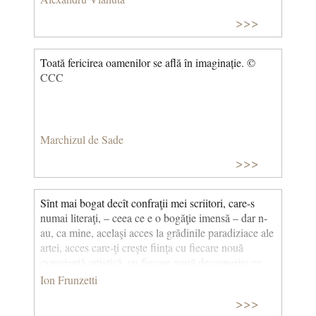
>>>
Toată fericirea oamenilor se află în imaginație. ©
CCC
Marchizul de Sade
>>>
Sînt mai bogat decît confraţii mei scriitori, care-s
numai literaţi, – ceea ce e o bogăţie imensă – dar n-
au, ca mine, acelaşi acces la grădinile paradiziace ale
artei, acces care-ţi creşte fiinţa cu fiecare nouă
experienţă artistică, cu fiecare nouă descoperire ce
faci, în domeniul ştiinţei inefabile de a spune ceea ce
Ion Frunzetti
nu se poate cuprinde în nicio formulă, ceea ce
>>>
necesită, cu fiecare nou efort de a spune, crearea