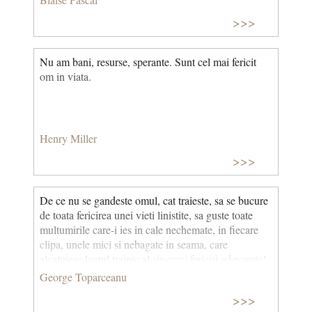
>>>
Nu am bani, resurse, sperante. Sunt cel mai fericit
om in viata.
Henry Miller
>>>
De ce nu se gandeste omul, cat traieste, sa se bucure
de toata fericirea unei vieti linistite, sa guste toate
multumirile care-i ies in cale nechemate, in fiecare
clipa, unele mici si nebagate in seama, care
alcatuiesc lantul trainic al singurei fericiri adevarate!
Numai cand esti insetat, fie­care picatura de apa face
George Toparceanu
mai mult decat un diamant.
>>>