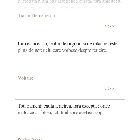
Niciodata n-am gustat fericirea curata, fara amestecul
altor senzatii. Intotdeauna ma nelinistea
presentimentul ca dupa sfarsitul unei fericiri urmeaza
Traian Demetrescu
parerile de rau sau indoiala.
>>>
Lumea aceasta, teatru de orgoliu si de ratacire, este
plina de nefericiti care vorbesc despre fericire.
Voltaire
>>>
Toti oamenii cauta fericirea, fara exceptie; orice
mijloace ar folosi, toti tind spre acelasi scop.
Blaise Pascal