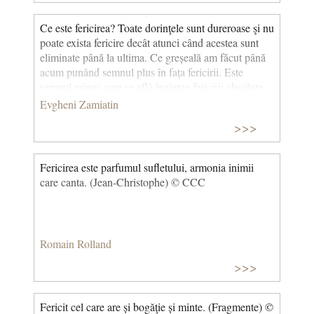
Ce este fericirea? Toate dorinţele sunt dureroase şi nu
poate exista fericire decât atunci când acestea sunt
eliminate până la ultima. Ce greșeală am făcut până
acum punând semnul plus în fața fericirii. Este
semnul minus care se află înaintea fericirii absolute,
divinul semn minus. (Noi) © CCC
Evgheni Zamiatin
>>>
Fericirea este parfumul sufletului, armonia inimii
care canta. (Jean-Christophe) © CCC
Romain Rolland
>>>
Fericit cel care are și bogăţie și minte. (Fragmente) ©