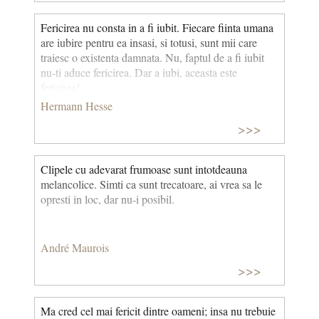
limbajului adecvat. Sînt un om sortit de destin să-mi
aflu fericirea prin facultatea de a-mi revărsa în suflet
Fericirea nu consta in a fi iubit. Fiecare fiinta umana
toţi artiştii lumii. Şi tuturor artiştilor acestei ţări le pot
are iubire pentru ea insasi, si totusi, sunt mii care
mulţumi că sînt aşa cum sînt, dacă a fi aşa cum eşti te
traiesc o existenta damnata. Nu, faptul de a fi iubit
poate mulţumi! (Interviu realizat de Mariana Filimon,
nu-ti aduce fericirea. Dar a iubi, aceasta este
în revista „Ateneu”, martie 1978).
fericirea!
Hermann Hesse
>>>
Clipele cu adevarat frumoase sunt intotdeauna
melancolice. Simti ca sunt trecatoare, ai vrea sa le
opresti in loc, dar nu-i posibil.
André Maurois
>>>
Ma cred cel mai fericit dintre oameni; insa nu trebuie