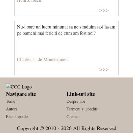
>>>
Nu-i oare un lucru minunat sa ne straduim sa-i lasam
pe oameni mai fericiti de cum am fost noi?
Charles L. de Montesquieu
>>>
Navigare site
Link-uri site
Teme
Despre noi
Autori
Termeni si conditii
Enciclopedie
Contact
Copyright © 2010 - 2026 All Rights Reserved