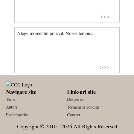
>>>
Alege momentul potrivit. Nosce tempus.
>>>
Navigare site
Link-uri site
Teme
Despre noi
Autori
Termeni si conditii
Enciclopedie
Contact
Copyright © 2010 - 2026 All Rights Reserved