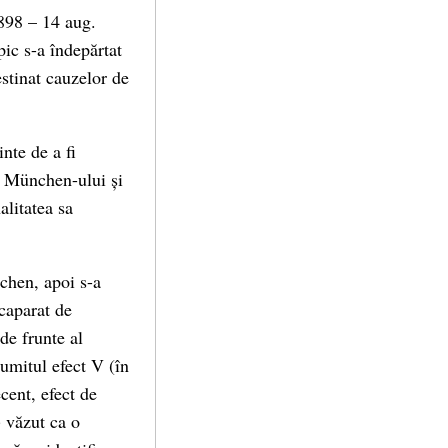
1898 – 14 aug.
pic s-a îndepărtat
estinat cauzelor de
nte de a fi
a München-ului și
alitatea sa
chen, apoi s-a
acaparat de
de frunte al
numitul efect V (în
cent, efect de
) văzut ca o