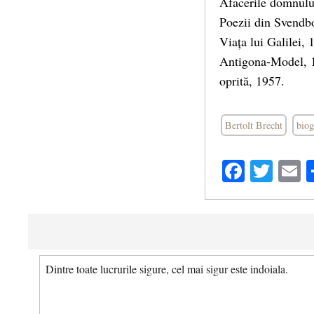
Afacerile domnului
Poezii din Svendbo
Viața lui Galilei,
Antigona-Model, 1
oprită, 1957.
Bertolt Brecht
biog
Facebo
Twit
E
Dintre toate lucrurile sigure, cel mai sigur este indoiala.