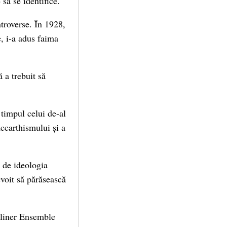
 să se identifice.
troverse. În 1928,
e, i-a adus faima
 a trebuit să
 timpul celui de-al
ccarthismului și a
ă de ideologia
evoit să părăsească
rliner Ensemble