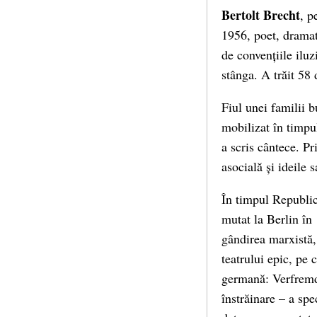
Bertolt Brecht
, p
1956, poet, dramatu
de convențiile iluz
stânga. A trăit 58 
Fiul unei familii b
mobilizat în timp
a scris cântece. P
asocială și ideile s
În timpul Republic
mutat la Berlin în
gândirea marxistă, 
teatrului epic, pe 
germană: Verfremdu
înstrăinare – a spe