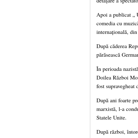
detașare a spectato
Apoi a publicat „ 
comedia cu muzică, 
internațională, din
După căderea Repub
părăsească German
În perioada nazistă
Doilea Război Mond
fost supravegheat 
După ani foarte pr
marxistă, l-a cond
Statele Unite.
După război, întor