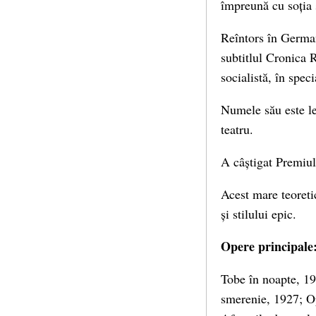
împreună cu soția 
Reîntors în German
subtitlul Cronica R
socialistă, în spe
Numele său este le
teatru.
A câștigat Premiul
Acest mare teoreti
și stilului epic.
Opere principale
Tobe în noapte, 1
smerenie, 1927; O