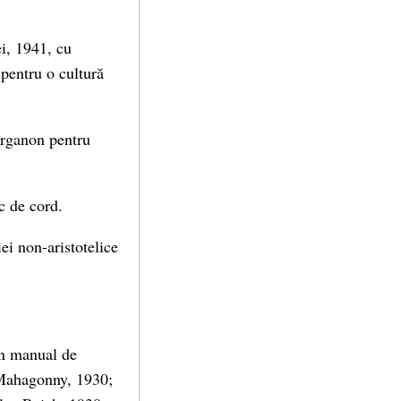
i, 1941, cu
 pentru o cultură
 organon pentru
c de cord.
ei non-aristotelice
Un manual de
 Mahagonny, 1930;