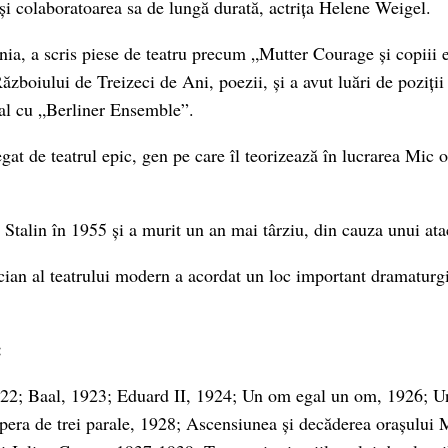
și colaboratoarea sa de lungă durată, actrița Helene Weigel.
ia, a scris piese de teatru precum „Mutter Courage și copiii e
ăzboiului de Treizeci de Ani, poezii, și a avut luări de poziții
cial cu „Berliner Ensemble”.
gat de teatrul epic, gen pe care îl teorizează în lucrarea Mic
 Stalin în 1955 și a murit un an mai târziu, din cauza unui ata
cian al teatrului modern a acordat un loc important dramaturgi
:
922; Baal, 1923; Eduard II, 1924; Un om egal un om, 1926; 
pera de trei parale, 1928; Ascensiunea și decăderea orașului