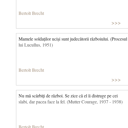
Bertolt Brecht
>>>
Mamele soldaților uciși sunt judecătorii războiului. (Procesul
lui Lucullus, 1951)
Bertolt Brecht
>>>
Nu mă scârbiți de război. Se zice că el îi distruge pe cei
slabi, dar pacea face la fel. (Mutter Courage, 1937 - 1938)
Bertolt Brecht