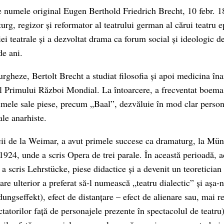
e numele original Eugen Berthold Friedrich Brecht, 10 febr. 
rg, regizor și reformator al teatrului german al cărui teatru e
iei teatrale și a dezvoltat drama ca forum social și ideologic d
de ani.
urgheze, Bertolt Brecht a studiat filosofia și apoi medicina înai
ul Primului Război Mondial. La întoarcere, a frecventat boem
rimele sale piese, precum „Baal”, dezvăluie în mod clar person
ale anarhiste.
ii de la Weimar, a avut primele succese ca dramaturg, la Mün
 1924, unde a scris Opera de trei parale. În această perioadă, 
a scris Lehrstücke, piese didactice și a devenit un teoretician 
care ulterior a preferat să-l numească „teatru dialectic” și așa-
ngseffekt), efect de distanțare – efect de alienare sau, mai re
ctatorilor față de personajele prezente în spectacolul de teatru