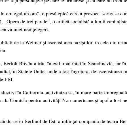
rilor față personajele pe care le urmăresc și cu care nu trebuie
Un om egal un om”, o piesă epică care a provocat serioase con
„Opera de trei parale”, o critică socialistă a lumii capitalist
 cauza unei neînțelegeri.
licii de la Weimar și ascensiunea naziștilor, în cele din urmă
ia.
, Bertolt Brecht a trăit în exil, mai întâi în Scandinavia, iar în
ial, în Statele Unite, unde a fost îngrijorat de ascensiunea m
de FBI.
oductivi în California, activitatea sa, în mare parte impregnat
us la Comisia pentru activități Non-americane și apoi a fost n
cându-se în Berlinul de Est, a înființat compania de teatru Be