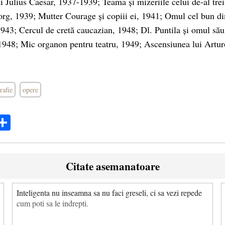
 Julius Caesar, 1937-1939; Teama și mizeriile celui de-al tre
rg, 1939; Mutter Courage și copiii ei, 1941; Omul cel bun d
 1943; Cercul de cretă caucazian, 1948; Dl. Puntila și omul său
948; Mic organon pentru teatru, 1949; Ascensiunea lui Arturo
rafie
opere
ok
ter
mail
Share
Citate asemanatoare
Inteligenta nu inseamna sa nu faci greseli, ci sa vezi repede
cum poti sa le indrepti.