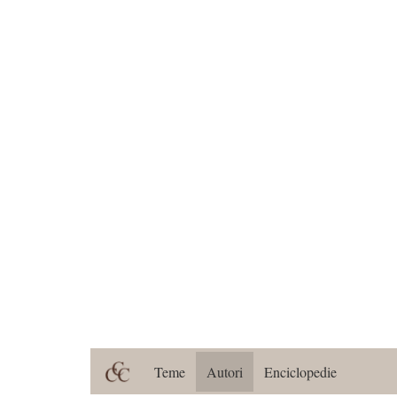
Teme
Autori
Enciclopedie