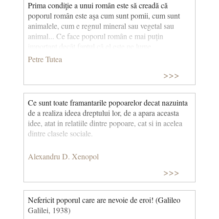
Prima condiţie a unui român este să creadă că
poporul român este aşa cum sunt pomii, cum sunt
animalele, cum e regnul mineral sau vegetal sau
animal... Ce face poporul român e mai puţin
important decât faptul că el este pe lume.
Petre Tutea
>>>
Ce sunt toate framantarile popoarelor decat nazuinta
de a realiza ideea dreptului lor, de a apara aceasta
idee, atat in relatiile dintre popoare, cat si in acelea
dintre clasele sociale.
Alexandru D. Xenopol
>>>
Nefericit poporul care are nevoie de eroi! (Galileo
Galilei, 1938)