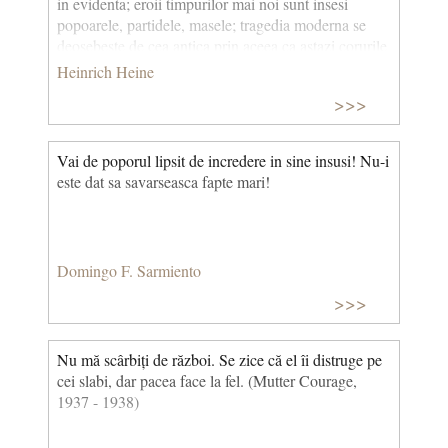
in evidenta; eroii timpurilor mai noi sunt insesi
popoarele, partidele, masele; tragedia moderna se
deosebeste de cea antica prin aceea ca astazi corurile
sunt acelea care actioneaza si joaca rolurile
Heinrich Heine
principale, pe cand zeii, eroii si tiranii, care erau pe
>>>
vremuri personaje active, sunt redusi la rolul unor
reprezentanti mediocri ai vointei partidelor si actiunii
popoarelor.
Vai de poporul lipsit de incredere in sine insusi! Nu-i
este dat sa savarseasca fapte mari!
Domingo F. Sarmiento
>>>
Nu mă scârbiți de război. Se zice că el îi distruge pe
cei slabi, dar pacea face la fel. (Mutter Courage,
1937 - 1938)