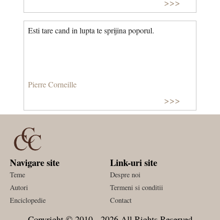
>>>
Esti tare cand in lupta te sprijina poporul.
Pierre Corneille
>>>
Navigare site
Link-uri site
Teme
Despre noi
Autori
Termeni si conditii
Enciclopedie
Contact
Copyright © 2010 - 2026 All Rights Reserved