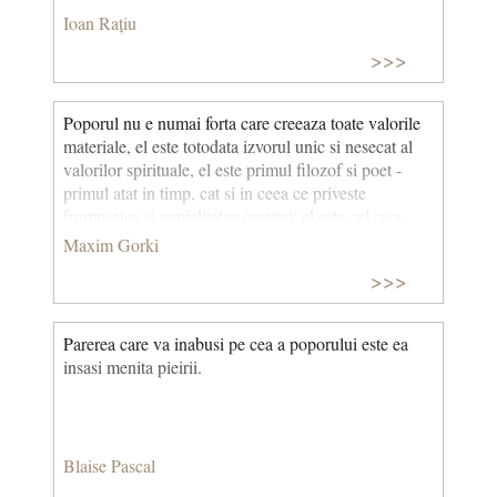
Ioan Rațiu
>>>
Poporul nu e numai forta care creeaza toate valorile
materiale, el este totodata izvorul unic si nesecat al
valorilor spirituale, el este primul filozof si poet -
primul atat in timp, cat si in ceea ce priveste
frumusetea si genialitatea creatiei: el este cel ce a
faurit toate maretele poeme, toate tragediile lumii, ca
Maxim Gorki
si acea monumentala opera care se numeste istoria
>>>
culturii universale.
Parerea care va inabusi pe cea a poporului este ea
insasi menita pieirii.
Blaise Pascal