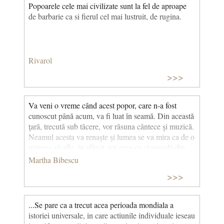
Popoarele cele mai civilizate sunt la fel de aproape
de barbarie ca si fierul cel mai lustruit, de rugina.
Rivarol
>>>
Va veni o vreme când acest popor, care n-a fost
cunoscut până acum, va fi luat în seamă. Din această
ţară, trecută sub tăcere, vor răsuna cântece şi muzică.
Neamul acesta va renaşte şi lumea se va mira ca de o
minune să afle, în sfârşit, tot ceea ce el posedă din
conştiinţa universală.
Martha Bibescu
>>>
...Se pare ca a trecut acea perioada mondiala a
istoriei universale, in care actiunile individuale ieseau