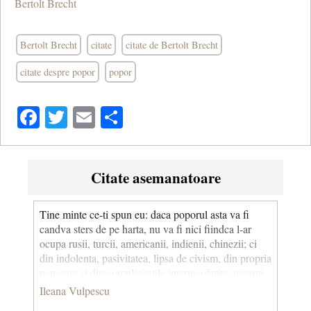
Bertolt Brecht
Bertolt Brecht
citate
citate de Bertolt Brecht
citate despre popor
popor
Facebook
Twitter
Email
Share
Citate asemanatoare
Tine minte ce-ti spun eu: daca poporul asta va fi
candva sters de pe harta, nu va fi nici fiindca l-ar
ocupa rusii, turcii, americanii, indienii, chinezii; ci
din indolenta, pasivitatea, lipsa de civism, din propria
nepasare si din complicitatile interne oferite oricarui
inamic.
Ileana Vulpescu