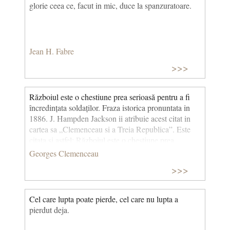
glorie ceea ce, facut in mic, duce la spanzuratoare.
Jean H. Fabre
>>>
Războiul este o chestiune prea serioasă pentru a fi
încredințata soldaților. Fraza istorica pronuntata in
1886. J. Hampden Jackson ii atribuie acest citat in
cartea sa „Clemenceau si a Treia Republica”. Este
citata si astfel: Războiul este o chestiune prea
serioasă pentru a fi încredințata generalilor”. Uneori
Georges Clemenceau
este atribuita lui Talleyrand si Briand. © CCC
>>>
Cel care lupta poate pierde, cel care nu lupta a
pierdut deja.