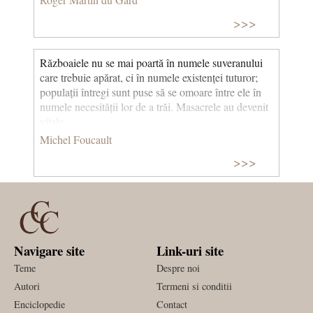
>>>
Războaiele nu se mai poartă în numele suveranului
care trebuie apărat, ci în numele existenței tuturor;
populații întregi sunt puse să se omoare între ele în
numele necesității lor de a trăi. Masacrele au devenit
vitale.
Michel Foucault
>>>
Navigare site
Link-uri site
Teme
Despre noi
Autori
Termeni si conditii
Enciclopedie
Contact