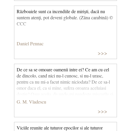
Războaiele sunt ca incendiile de miriști, dacă nu
suntem atenţi, pot deveni globale. (Zâna carabină) ©
CCC
Daniel Pennac
>>>
De ce sa se omoare oamenii intre ei? Ce am cu cel
de dincolo, cand nici nu-l cunosc, si nu-l urasc,
pentru ca nu mi-a facut nimic niciodata? De ce sa-l
omor daca el, ca si mine, sufera oroarea aceluiasi
destin? Oare acolo, de unde-mi pandeste miscarile si-
mi ocheste inima, inceteaza el de-a fi un om si de a-
G. M. Vladescu
mi ramane un frate?
>>>
Viciile reunite ale tuturor epocilor si ale tuturor