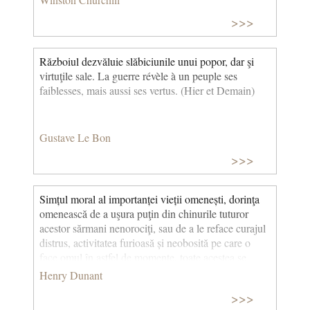
>>>
Războiul dezvăluie slăbiciunile unui popor, dar şi
virtuţile sale. La guerre révèle à un peuple ses
faiblesses, mais aussi ses vertus. (Hier et Demain)
Gustave Le Bon
>>>
Simțul moral al importanței vieții omenești, dorinţa
omenească de a uşura puţin din chinurile tuturor
acestor sărmani nenorociţi, sau de a le reface curajul
distrus, activitatea furioasă și neobosită pe care o
face omul în astfel de momente, toate acestea se
combină pentru a crea un fel de energie care duce la
Henry Dunant
o dorință pozitivă de a-i alina pe cât mai mulți
>>>
posibil. (Amintiri de la Solferino) © CCC