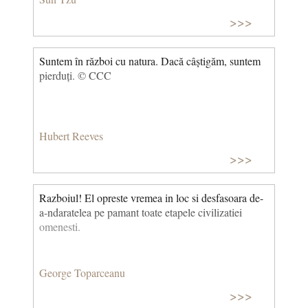
>>>
Suntem în război cu natura. Dacă câștigăm, suntem
pierduți. © CCC
Hubert Reeves
>>>
Razboiul! El opreste vremea in loc si desfasoara de-
a-ndaratelea pe pamant toate etapele civilizatiei
omenesti.
George Toparceanu
>>>