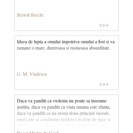
Bertolt Brecht
>>>
Ideea de lupta a omului impotriva omului a fost si va
ramane o mare, dureroasa si rusinoasa absurditate.
G. M. Vladescu
>>>
Daca va ganditi ca violenta nu poate sa insemne
justitia, daca va ganditi ca viata umana este sfanta,
daca va ganditi ca nu exista doua principii morale,
unul care sa condamne uciderea in timp de pace si
altul care sa o admita in timp de razboi, refuzati
razboiul.
Roger Martin du Gard