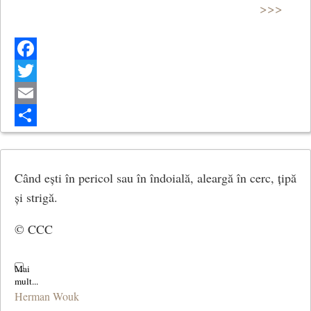
>>>
Facebook
Twitter
Email
Share
Când ești în pericol sau în îndoială, aleargă în cerc, țipă
și strigă.
© CCC
Herman Wouk