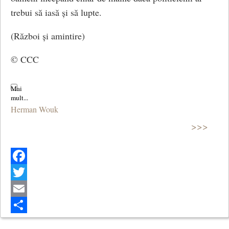
trebui să iasă și să lupte.
(Război și amintire)
© CCC
Herman Wouk
>>>
Facebook
Twitter
Email
Share