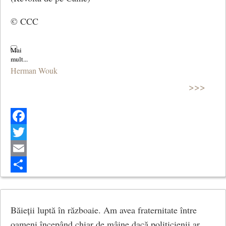
© CCC
Herman Wouk
>>>
Facebook
Twitter
Email
Share
Băieții luptă în războaie. Am avea fraternitate între
oameni începând chiar de mâine dacă politicienii ar