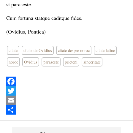
si paraseste.
Cum fortuna statque caditque fides.
(Ovidius, Pontica)
citate
citate de Ovidius
citate despre noroc
citate latine
noroc
Ovidius
paraseste
prieteni
sinceritate
Facebook
Twitter
Email
Share