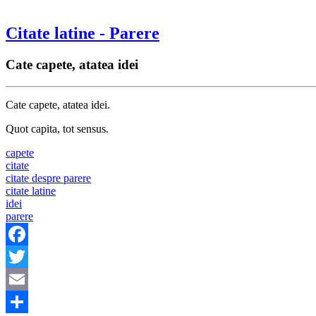
Citate latine - Parere
Cate capete, atatea idei
Cate capete, atatea idei.
Quot capita, tot sensus.
capete
citate
citate despre parere
citate latine
idei
parere
Facebook
Twitter
Email