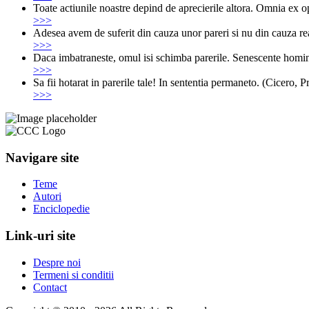
Toate actiunile noastre depind de aprecierile altora. Omnia ex 
>>>
Adesea avem de suferit din cauza unor pareri si nu din cauza re
>>>
Daca imbatraneste, omul isi schimba parerile. Senescente homin
>>>
Sa fii hotarat in parerile tale! In sententia permaneto. (Cicero,
>>>
Navigare site
Teme
Autori
Enciclopedie
Link-uri site
Despre noi
Termeni si conditii
Contact