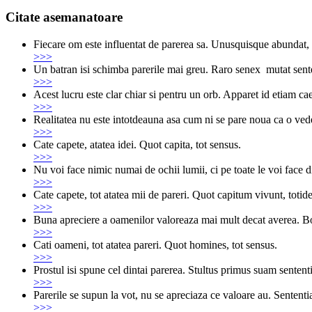
Share
Citate asemanatoare
Fiecare om este influentat de parerea sa. Unusquisque abundat,
>>>
Un batran isi schimba parerile mai greu. Raro senex mutat sent
>>>
Acest lucru este clar chiar si pentru un orb. Apparet id etiam c
>>>
Realitatea nu este intotdeauna asa cum ni se pare noua ca o ve
>>>
Cate capete, atatea idei. Quot capita, tot sensus.
>>>
Nu voi face nimic numai de ochii lumii, ci pe toate le voi face 
>>>
Cate capete, tot atatea mii de pareri. Quot capitum vivunt, totid
>>>
Buna apreciere a oamenilor valoreaza mai mult decat averea. Bo
>>>
Cati oameni, tot atatea pareri. Quot homines, tot sensus.
>>>
Prostul isi spune cel dintai parerea. Stultus primus suam sentent
>>>
Parerile se supun la vot, nu se apreciaza ce valoare au. Sentent
>>>