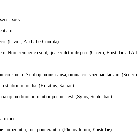
 sensu suo.
entiam.
aeco. (Livius, Ab Urbe Condita)
dem. Nom semper ea sunt, quae videtur dispici. (Cicero, Epistulae ad At
din constiinta. Nihil opinionis causa, omnia conscientiae faciam. (Senec
em studiorum millia. (Horatius, Satirae)
na opinio hominum tutior pecunia est. (Syrus, Sententiae)
iam dicit.
iae numerantur, non ponderantur. (Plinius Junior, Epistulae)