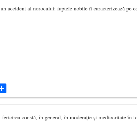
un accident al norocului; faptele nobile îi caracterizează pe c
ok
ter
mail
Share
ericirea constă, în general, în moderație și mediocritate în to