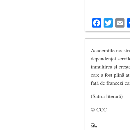
Facebo
Twit
E
Academiile noastre
dependenței servile
înmulțirea și creșt
care a fost plină a
față de francezi ca
(Satira literară)
© CCC