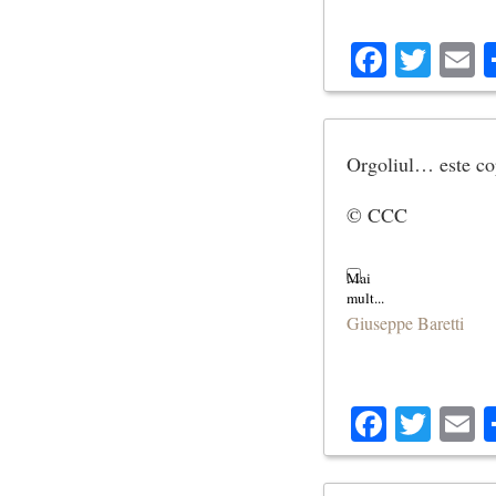
Facebo
Twit
E
Orgoliul… este cop
© CCC
Giuseppe Baretti
Facebo
Twit
E