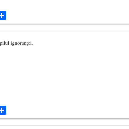
ok
ter
mail
Share
ilul ignoranței.
ok
ter
mail
Share