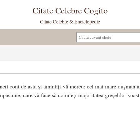
Citate Celebre Cogito
Citate Celebre & Enciclopedie
eți cont de asta și amintiți-vă mereu: cel mai mare dușman al
mpasiune, care vă face să comiteți majoritatea greșelilor voast