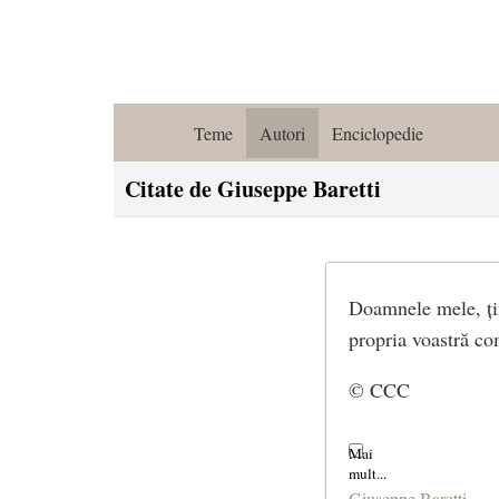
Teme
Autori
Enciclopedie
Citate de Giuseppe Baretti
Doamnele mele, țin
propria voastră co
© CCC
Giuseppe Baretti