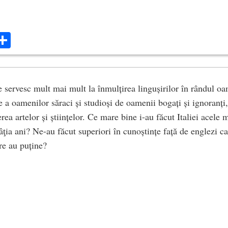
ok
ter
mail
Share
 servesc mult mai mult la înmulțirea lingușirilor în rândul oa
 a oamenilor săraci și studioși de oamenii bogați și ignoranți,
erea artelor și științelor. Ce mare bine i-au făcut Italiei acele
tâţia ani? Ne-au făcut superiori în cunoștințe față de englezi c
re au puține?