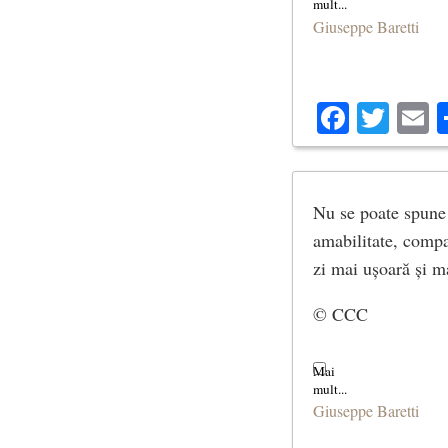
Giuseppe Baretti
Facebo
Twit
E
Nu se poate spune 
amabilitate, compas
zi mai ușoară și ma
© CCC
Giuseppe Baretti