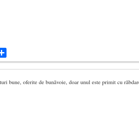
ok
ter
mail
Share
turi bune, oferite de bunăvoie, doar unul este primit cu răbdar