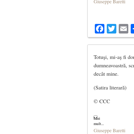
Giuseppe Baretti
Facebo
Twit
E
Totuși, mi-aș fi do
dumneavoastră, scri
decât mine.
(Satira literară)
© CCC
Giuseppe Baretti