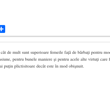
ok
ter
mail
Share
cât de mult sunt superioare femeile față de bărbați pentru modes
iune, pentru bunele maniere și pentru acele alte virtuți care f
i puțin plictisitoare decât este în mod obișnuit.