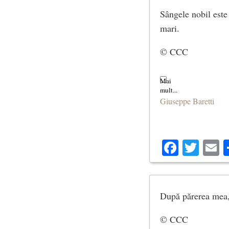
Sângele nobil este 
mari.
© CCC
Giuseppe Baretti
Facebo
Twit
E
După părerea mea, f
© CCC