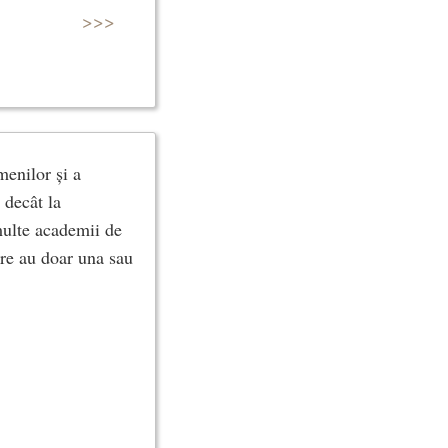
>>>
menilor și a
 decât la
 multe academii de
are au doar una sau