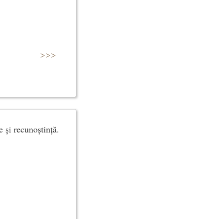
>>>
e și recunoștință.