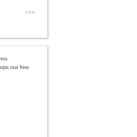
>>>
erea
puțin mai bine