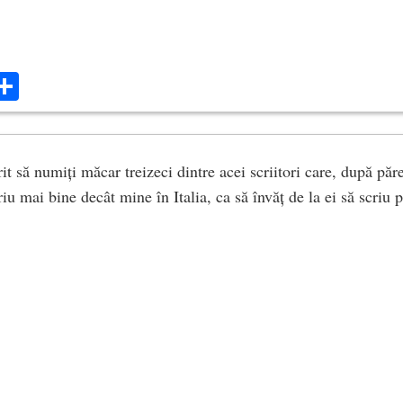
ok
ter
mail
Share
rit să numiți măcar treizeci dintre acei scriitori care, după păr
u mai bine decât mine în Italia, ca să învăț de la ei să scriu 