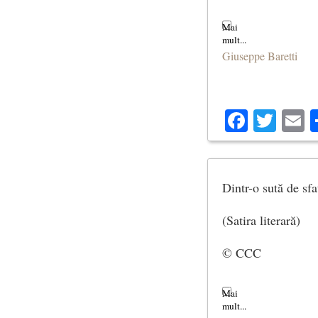
Giuseppe Baretti
Facebo
Twit
E
Dintr-o sută de sfa
(Satira literară)
© CCC