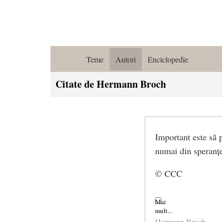
Teme
Autori
Enciclopedie
Citate de Hermann Broch
Important este să 
numai din speranț
© CCC
Hermann Broch