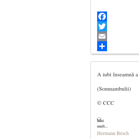
Facebook
Twitter
Email
Share
A iubi înseamnă a 
(Somnambulii)
© CCC
Hermann Broch