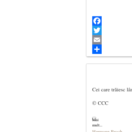
Facebook
Twitter
Email
Share
Cei care trăiesc l
© CCC
Hermann Broch