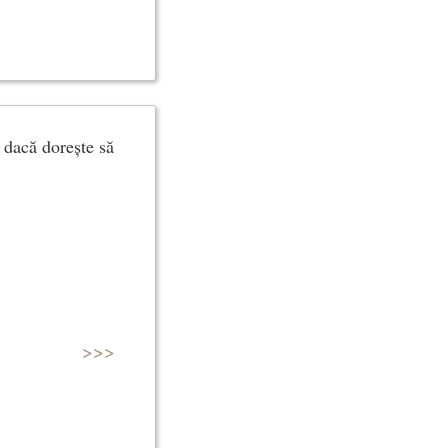
r dacă dorește să
>>>