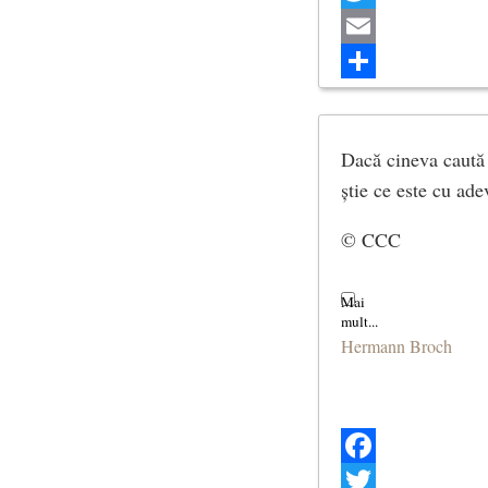
Twitter
Email
Share
Dacă cineva caută 
știe ce este cu ade
© CCC
Hermann Broch
Facebook