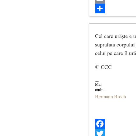
Email
Share
Cel care urăște e 
suprafața corpului 
celui pe care îl ură
© CCC
Hermann Broch
Facebook