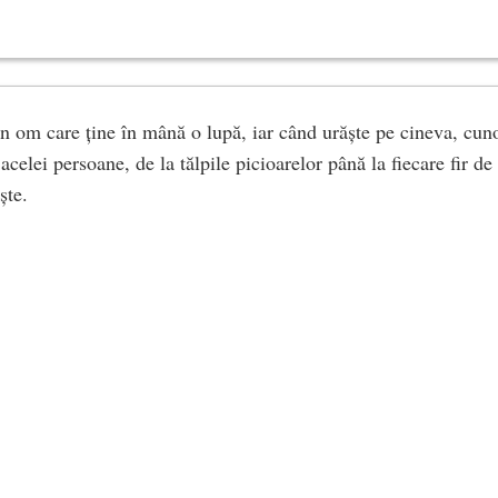
un om care ține în mână o lupă, iar când urăște pe cineva, cun
acelei persoane, de la tălpile picioarelor până la fiecare fir de
ște.