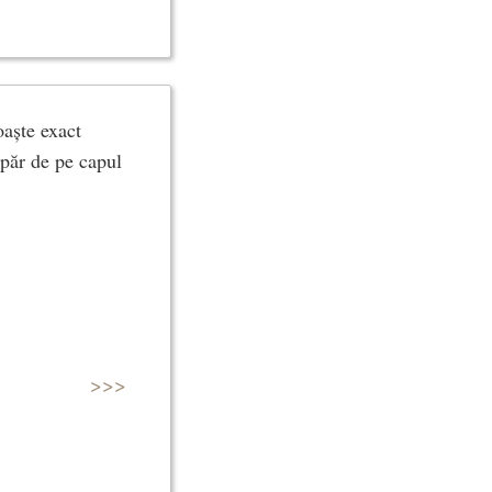
oaște exact
 păr de pe capul
>>>