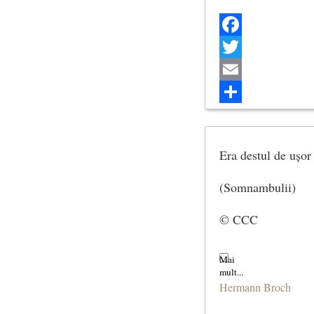
Facebook
Twitter
Email
Share
Era destul de ușor 
(Somnambulii)
© CCC
Hermann Broch