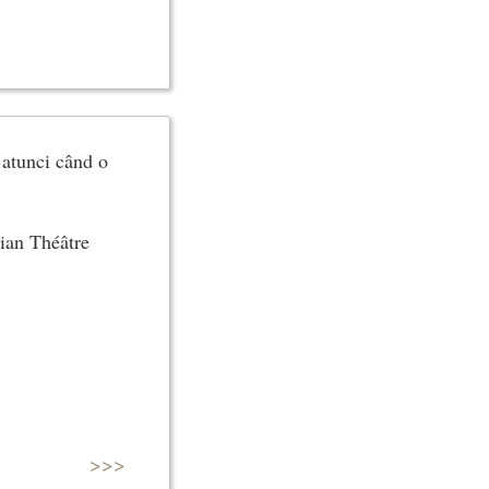
 atunci când o
zian Théâtre
>>>