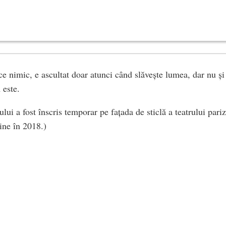
ce nimic, e ascultat doar atunci când slăvește lumea, dar nu și
 este.
lui a fost înscris temporar pe fațada de sticlă a teatrului pari
ine în 2018.)