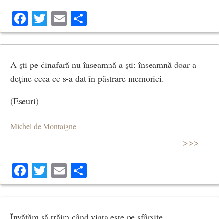
Facebook
Twitter
Email
Share
A ști pe dinafară nu înseamnă a ști: înseamnă doar a
deține ceea ce s-a dat în păstrare memoriei.
(Eseuri)
Michel de Montaigne
>>>
Facebook
Twitter
Email
Share
Învățăm să trăim când viața este pe sfârșite.