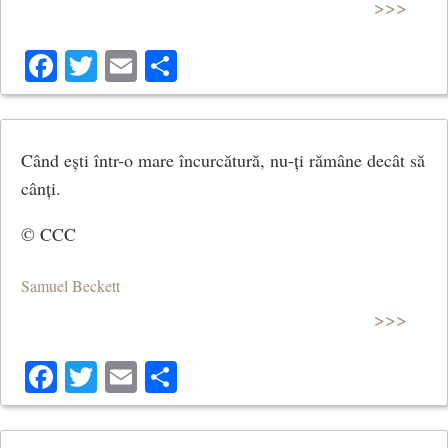
>>>
Facebook
Twitter
Email
Share
Când ești într-o mare încurcătură, nu-ți rămâne decât să
cânți.
© CCC
Samuel Beckett
>>>
Facebook
Twitter
Email
Share