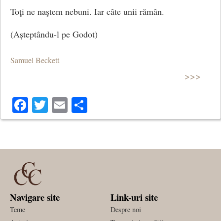
Toţi ne naştem nebuni. Iar câte unii rămân.
(Așteptându-l pe Godot)
Samuel Beckett
>>>
Facebook
Twitter
Email
Share
Navigare site
Link-uri site
Teme
Despre noi