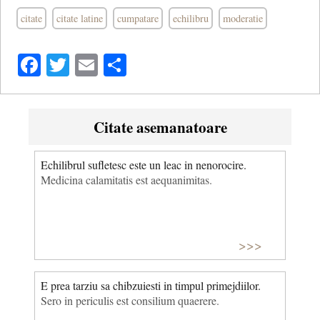
citate
citate latine
cumpatare
echilibru
moderatie
Facebook
Twitter
Email
Share
Citate asemanatoare
Echilibrul sufletesc este un leac in nenorocire.
Medicina calamitatis est aequanimitas.
>>>
E prea tarziu sa chibzuiesti in timpul primejdiilor.
Sero in periculis est consilium quaerere.