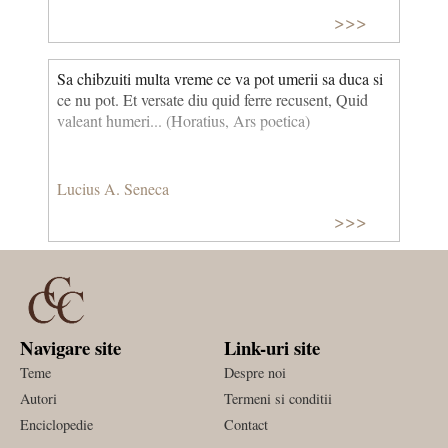
>>>
Sa chibzuiti multa vreme ce va pot umerii sa duca si
ce nu pot. Et versate diu quid ferre recusent, Quid
valeant humeri... (Horatius, Ars poetica)
Lucius A. Seneca
>>>
Navigare site
Link-uri site
Teme
Despre noi
Autori
Termeni si conditii
Enciclopedie
Contact