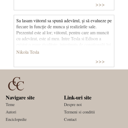
>>>
Sa lasam viitorul sa spună adevărul, şi să evalueze pe
fiecare în funcţie de munca şi realizările sale.
Prezentul este al lor; viitorul, pentru care am muncit
cu adevărat, este al meu. Intre Tesla si Edison a
existat o mare rivalitate, intretinuta de conationalii lui
Edison. Amandoi fiind inventatori, sustinatorii lui
Nikola Tesla
Edison doreau ca acesta sa detina suprematia. De
>>>
aceea, Tesla a fost in mod constant nedreptatit in
timpul vietii, multe dintre inventiile sale fiindu-i
atribuite lui Edison. © CCC
Navigare site
Link-uri site
Teme
Despre noi
Autori
Termeni si conditii
Enciclopedie
Contact