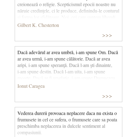
creionează o religie. Scepticismul epocii noastre nu
năruie credinţele, ci le produce, definindu-le conturul
şi forma lor sfidătoare. Noi, cei care suntem liberali,
am socotit odinioară liberalismul ca fiind un truism.
Gilbert K. Chesterton
Acum, el a fost contestat, şi ne agăţăm de el cu
>>>
înverşunare ca de o religie. Noi, cei ce credem în
patriotism, am socotit odinioară că patriotismul este
raţional, şi am început să cugetăm mai mult asupra
Dacă adevărul ar avea umbră, i‑am spune Om. Dacă
lui. Acum ştim că este nerezonabil şi îl luăm drept
ar avea urmă, i‑am spune călătorie. Dacă ar avea
adevăr. Noi, cei ce suntem creştini, nu am cunoscut
aripi, i‑am spune speranţă. Dacă l‑am şti dinainte,
vreodată acel măreţ bun-simţ filozofic propriu tainei
i‑am spune destin. Dacă l‑am uita, i‑am spune
până când scriitorii anti-creştini nu ni l-au arătat.
moarte. Dacă ar fi revelaţie, i‑am spune Dumnezeu.
Lungul drum spre nimicirea minţii va continua. Totul
Ionut Caragea
va fi tăgăduit. Totul va deveni crez. Este foarte
rezonabil să conteşti pietrele de pe drum. A le afirma
>>>
va deveni o dogmă religioasă. A crede că toţi suntem
într-un vis este o poziţie raţională. A spune că
Vederea durerii provoaca neplacere daca nu exista o
suntem cu toţii treji va deveni o judecată mistică.
frumusete in cel ce sufera, o frumusete care sa poata
Ruguri se vor aprinde pentru a arăta că doi plus doi
preschimba neplacerea in dulcele sentiment al
fac patru. Săbii vor fi scoase din teacă pentru a
compasiunii.
dovedi că frunzele sunt verzi în toiul verii. Vom