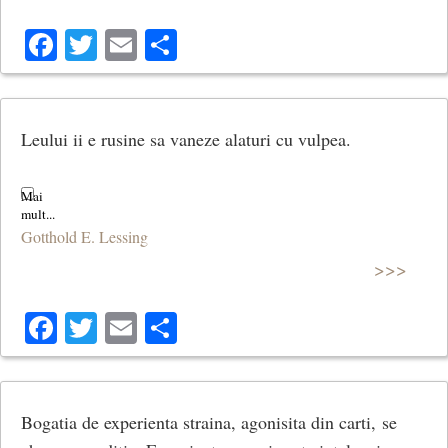
Facebook
Twitter
Email
Share
Leului ii e rusine sa vaneze alaturi cu vulpea.
Gotthold E. Lessing
>>>
Facebook
Twitter
Email
Share
Bogatia de experienta straina, agonisita din carti, se