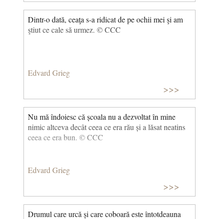
Dintr-o dată, ceaţa s-a ridicat de pe ochii mei şi am
ştiut ce cale să urmez. © CCC
Edvard Grieg
>>>
Nu mă îndoiesc că școala nu a dezvoltat în mine
nimic altceva decât ceea ce era rău și a lăsat neatins
ceea ce era bun. © CCC
Edvard Grieg
>>>
Drumul care urcă și care coboară este întotdeauna