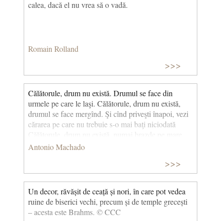
calea, dacă el nu vrea să o vadă.
Romain Rolland
>>>
Călătorule, drum nu există. Drumul se face din
urmele pe care le laşi. Călătorule, drum nu există,
drumul se face mergînd. Şi cînd priveşti înapoi, vezi
cărarea pe care nu trebuie s-o mai baţi niciodată
Călătorule, drum nu există, numai brazde pe mare.
Totul trece şi totul rămîne, dar rostul nostru e să
Antonio Machado
trecem, să trecem făcînd drumuri, drumuri pe mare.
>>>
(Călătorul)
Un decor, răvășit de ceață și nori, în care pot vedea
ruine de biserici vechi, precum și de temple grecești
– acesta este Brahms. © CCC