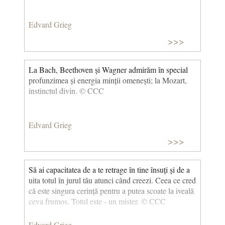
Edvard Grieg
>>>
La Bach, Beethoven și Wagner admirăm în special
profunzimea și energia minții omenești; la Mozart,
instinctul divin. © CCC
Edvard Grieg
>>>
Să ai capacitatea de a te retrage în tine însuți și de a
uita totul în jurul tău atunci când creezi. Ceea ce cred
că este singura cerință pentru a putea scoate la iveală
ceva frumos. Totul este - un mister. © CCC
Edvard Grieg