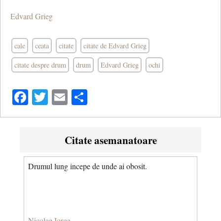
Edvard Grieg
cale
ceata
citate
citate de Edvard Grieg
citate despre drum
drum
Edvard Grieg
ochi
Facebook
Twitter
Email
Share
Citate asemanatoare
Drumul lung incepe de unde ai obosit.
Nicolae Iorga