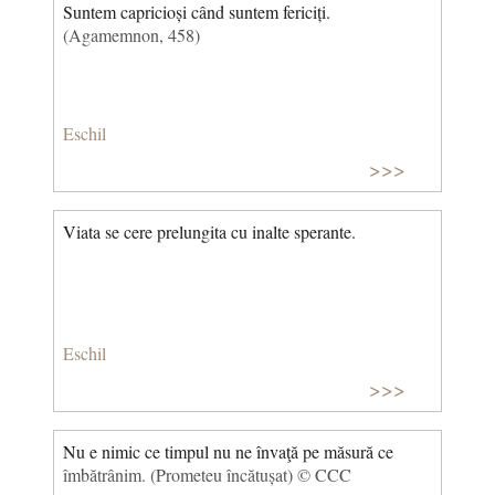
Suntem capricioși când suntem fericiți.
(Agamemnon, 458)
Eschil
>>>
Viata se cere prelungita cu inalte sperante.
Eschil
>>>
Nu e nimic ce timpul nu ne învaţă pe măsură ce
îmbătrânim. (Prometeu încătușat) © CCC