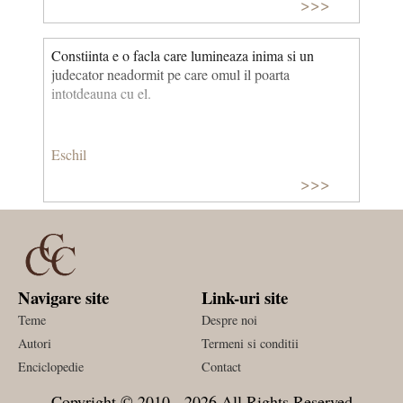
>>>
Constiinta e o facla care lumineaza inima si un
judecator neadormit pe care omul il poarta
intotdeauna cu el.
Eschil
>>>
Navigare site
Link-uri site
Teme
Despre noi
Autori
Termeni si conditii
Enciclopedie
Contact
Copyright © 2010 - 2026 All Rights Reserved