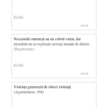
Eschil
>>>
Necazurile omenești au un colorit variat, dar
niciodată nu se regăsește aceeași nuanță de durere.
(Rugătoarele)
Eschil
>>>
Violența generează de obicei violență.
(Agamemnon, 458)