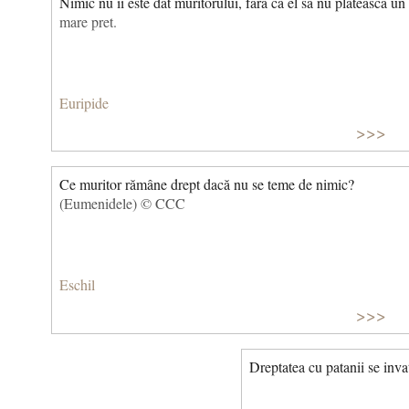
Nimic nu îi este dat muritorului, fara ca el sa nu plateasca un
mare pret.
Euripide
>>>
Ce muritor rămâne drept dacă nu se teme de nimic?
(Eumenidele) © CCC
Eschil
>>>
Dreptatea cu patanii se inva