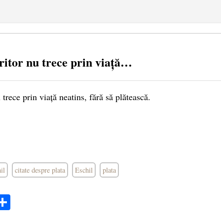
ritor nu trece prin viață…
trece prin viață neatins, fără să plătească.
il
citate despre plata
Eschil
plata
ok
ter
mail
Share