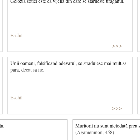
Gelozia sotiei este ca vijelia din care se starneste uraganul.
Eschil
>>>
Unii oameni, falsificand adevarul, se straduiesc mai mult sa
para, decat sa fie.
Eschil
>>>
ta.
Muritorii nu sunt niciodată prea 
(Agamemnon, 458)