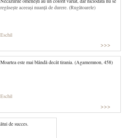
Necazurile omenești au un colorit variat, dar niciodată nu se
regăsește aceeași nuanță de durere. (Rugătoarele)
Eschil
>>>
Moartea este mai blândă decât tirania. (Agamemnon, 458)
Eschil
>>>
sătui de succes.