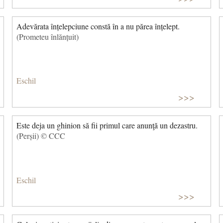
Adevărata înțelepciune constă în a nu părea înțelept.
(Prometeu înlănțuit)
Eschil
>>>
Este deja un ghinion să fii primul care anunţă un dezastru.
(Perșii) © CCC
Eschil
>>>