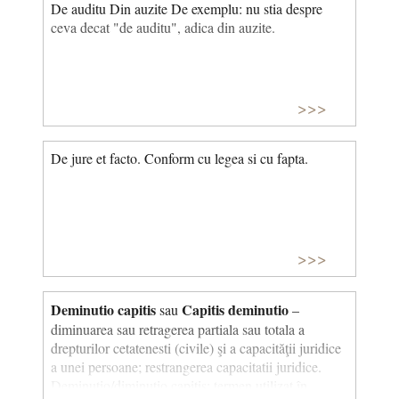
De auditu Din auzite De exemplu: nu stia despre
Württemberg, Germania). Abrevierea ștearsă, „CO”,
ceva decat "de auditu", adica din auzite.
a fost restaurată cu vopsea.
© CCC
>>>
De jure et facto. Conform cu legea si cu fapta.
>>>
Deminutio capitis
Capitis deminutio
sau
–
diminuarea sau retragerea partiala sau totala a
drepturilor cetatenesti (civile) şi a capacităţii juridice
a unei persoane; restrangerea capacitatii juridice.
Deminutio/diminutio capitis: termen utilizat în