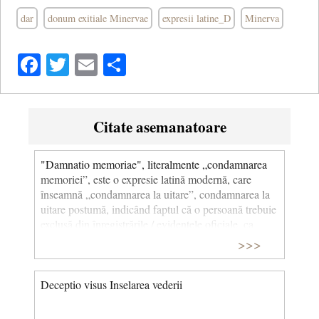
dar
donum exitiale Minervae
expresii latine_D
Minerva
Facebook
Twitter
Email
Share
Citate asemanatoare
"Damnatio memoriae", literalmente „condamnarea
memoriei”, este o expresie latină modernă, care
înseamnă „condamnarea la uitare”, condamnarea la
uitare postumă, indicând faptul că o persoană trebuie
exclusă din înregistrările / evidențele oficiale, ca
urmare a unor fapte extrem de reprobabile săvârșite
>>>
în timpul vieții, astfel încât numele său să fie uitat
definitiv și să nu se mai perpetueze în memoria
posterității. La origine, era un ansamblu de
Deceptio visus Inselarea vederii
condamnări "post-mortem" la uitare, folosit în Roma
antică. Prin extensie, cuvântul este folosit pentru