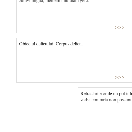
Juravi lingua, mentem iniuratam gero.
>>>
Obiectul delictului. Corpus delicti.
>>>
Retractarile orale nu pot inf
verba contraria non possunt