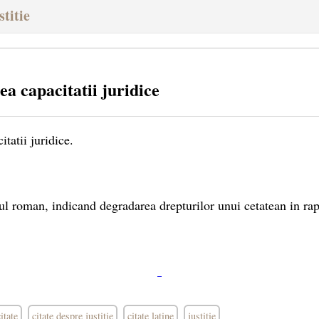
stitie
a capacitatii juridice
tatii juridice.
ul roman, indicand degradarea drepturilor unui cetatean in rapo
itate
citate despre justitie
citate latine
justitie