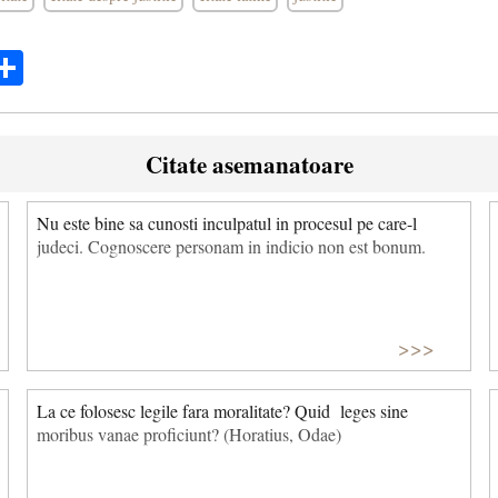
ok
ter
mail
Share
Citate asemanatoare
Nu este bine sa cunosti inculpatul in procesul pe care-l
judeci. Cognoscere personam in indicio non est bonum.
>>>
La ce folosesc legile fara moralitate? Quid leges sine
moribus vanae proficiunt? (Horatius, Odae)