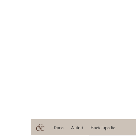
Teme
Autori
Enciclopedie