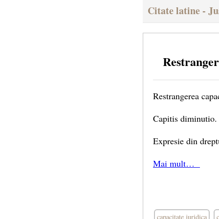
Citate latine - Ju
Restrangere
Restrangerea capaci
Capitis diminutio.
Expresie din drept
Mai mult…
capacitate juridica
c