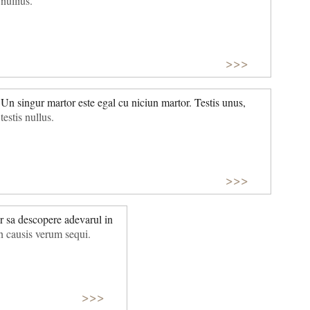
nullius.
>>>
Un singur martor este egal cu niciun martor. Testis unus,
testis nullus.
>>>
r sa descopere adevarul in
in causis verum sequi.
>>>