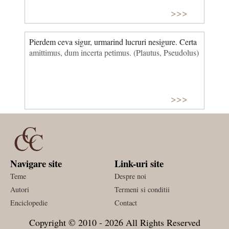
>>>
Pierdem ceva sigur, urmarind lucruri nesigure. Certa
amittimus, dum incerta petimus. (Plautus, Pseudolus)
>>>
Navigare site
Link-uri site
Teme
Despre noi
Autori
Termeni si conditii
Enciclopedie
Contact
Copyright © 2010 - 2026 All Rights Reserved