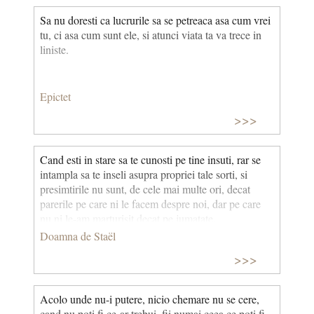
Sa nu doresti ca lucrurile sa se petreaca asa cum vrei
tu, ci asa cum sunt ele, si atunci viata ta va trece in
liniste.
Epictet
>>>
Cand esti in stare sa te cunosti pe tine insuti, rar se
intampla sa te inseli asupra propriei tale sorti, si
presimtirile nu sunt, de cele mai multe ori, decat
parerile pe care ni le facem despre noi, dar pe care
nu ni le-am marturisit decat pe jumatate.
Doamna de Staël
>>>
Acolo unde nu-i putere, nicio chemare nu se cere,
cand nu poti fi ce-ar trebui, fii numai ceea ce poti fi.