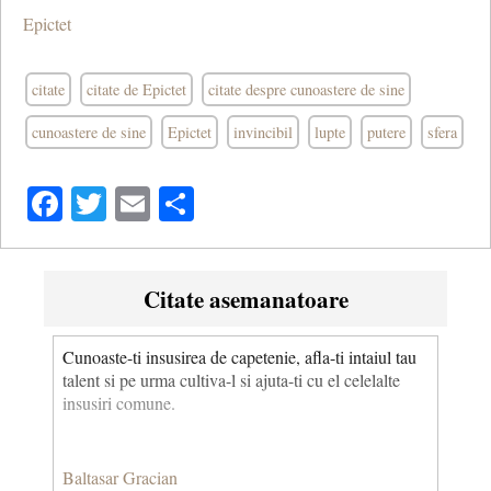
Epictet
citate
citate de Epictet
citate despre cunoastere de sine
cunoastere de sine
Epictet
invincibil
lupte
putere
sfera
Facebook
Twitter
Email
Share
Citate asemanatoare
Cunoaste-ti insusirea de capetenie, afla-ti intaiul tau
talent si pe urma cultiva-l si ajuta-ti cu el celelalte
insusiri comune.
Baltasar Gracian