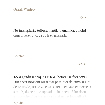
Oprah Winfrey
>>>
Nu intamplarile tulbura mintile oamenilor, ci felul
cum privesc ei ceea ce li se intampla!
Epictet
>>>
Te-ai gandit indeajuns si te-ai hotarat sa faci ceva?
Din acest moment nu-ti mai pasa nici de lume si nici
de ce crede, ori ce zice ea. Caci daca vezi ca pornesti
stramb, de ce nu te opresti de la inceput? Iar daca te
stii pe calea dreapta, cine te mai poate impiedica?
Epictet