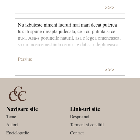
>>>
Nu izbuteste nimeni lucruri mai mari decat puterea
lui: iti spune dreapta judecata, ce-i cu putinta si ce
nu-i. Asa-s poruncile naturii, asa e legea omeneasca;
sa nu incerce nestiinta ce nu-i e dat sa-ndeplineasca.
Persius
>>>
Navigare site
Link-uri site
Teme
Despre noi
Autori
Termeni si conditii
Enciclopedie
Contact