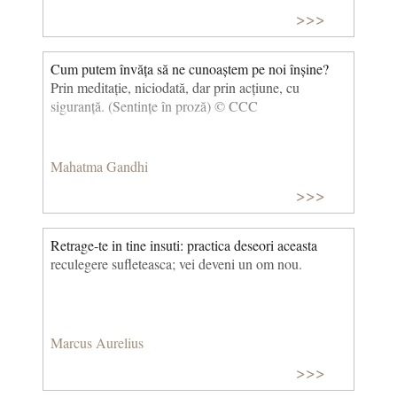
>>>
Cum putem învăța să ne cunoaștem pe noi înșine?
Prin meditație, niciodată, dar prin acțiune, cu
siguranță. (Sentințe în proză) © CCC
Mahatma Gandhi
>>>
Retrage-te in tine insuti: practica deseori aceasta
reculegere sufleteasca; vei deveni un om nou.
Marcus Aurelius
>>>