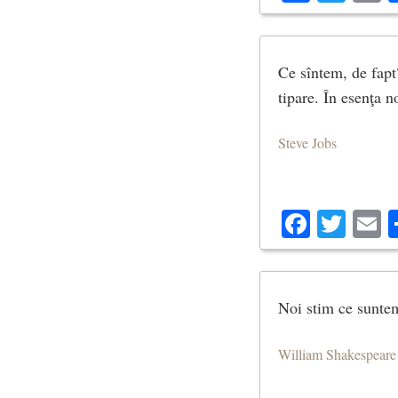
Ce sîntem, de fapt?
tipare. În esenţa no
Steve Jobs
Facebo
Twit
E
Noi stim ce suntem
William Shakespeare