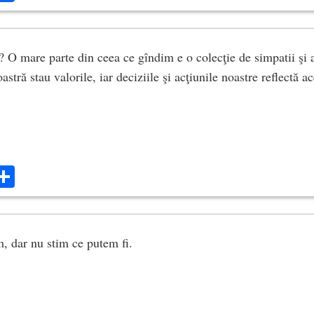
 O mare parte din ceea ce gîndim e o colecţie de simpatii şi an
astră stau valorile, iar deciziile şi acţiunile noastre reflectă ac
ok
ter
mail
Share
, dar nu stim ce putem fi.