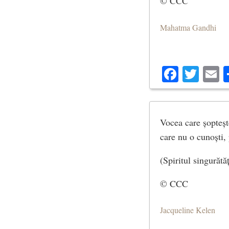
© CCC
Mahatma Gandhi
Facebo
Twit
E
Vocea care șoptește
care nu o cunoști, 
(Spiritul singurătăț
© CCC
Jacqueline Kelen