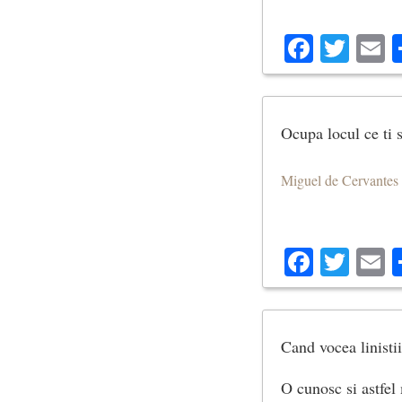
Facebo
Twit
E
Ocupa locul ce ti s
Miguel de Cervantes
Facebo
Twit
E
Cand vocea linistii
O cunosc si astfe