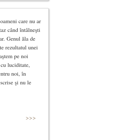
i oameni care nu ar
taz când întâlneşti
ar. Genul ăla de
te rezultatul unei
oaştem pe noi
cu luciditate,
ntru noi, în
scrise şi nu le
>>>