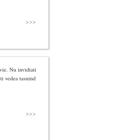
>>>
vie. Nu invidiati
eti vedea tasnind
>>>