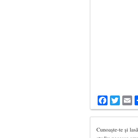
Facebo
Twit
E
Cunoaște-te și las
studiu necesar omu