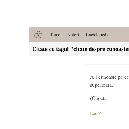
Teme
Autori
Enciclopedie
Citate cu tagul "citate despre cunoaste
A-i cunoaște pe ce
superioară.
(Cugetări)
Lao Zi