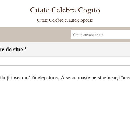
Citate Celebre Cogito
Citate Celebre & Enciclopedie
re de sine"
ilalți înseamnă înțelepciune. A se cunoaște pe sine însuși îns