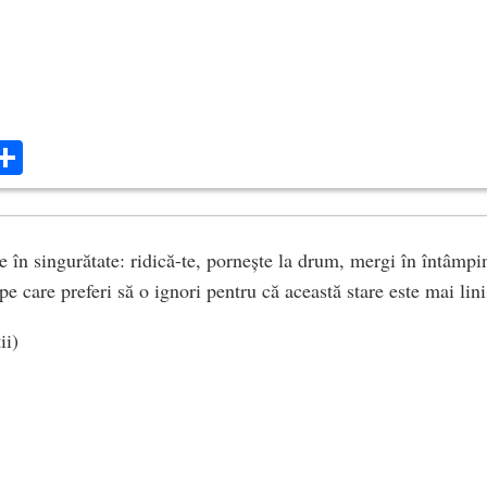
ok
ter
mail
Share
 în singurătate: ridică-te, pornește la drum, mergi în întâmpin
pe care preferi să o ignori pentru că această stare este mai liniș
ii)