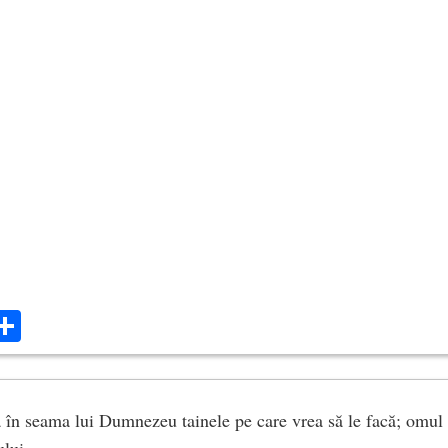
ok
ter
mail
Share
ă în seama lui Dumnezeu tainele pe care vrea să le facă; omul 
lui.