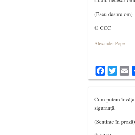
(Eseu despre om)
© CCC
Alexander Pope
Facebo
Twit
E
Cum putem învăța s
siguranță.
(Sentințe în proză)