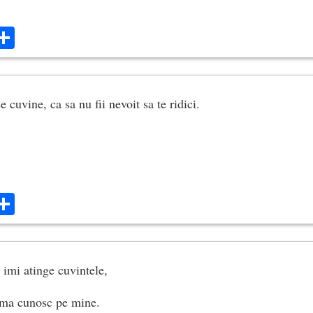
ok
ter
mail
Share
e cuvine, ca sa nu fii nevoit sa te ridici.
ok
ter
mail
Share
 imi atinge cuvintele,
l ma cunosc pe mine.