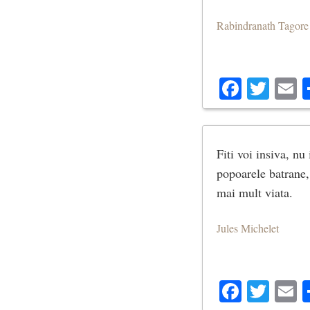
Rabindranath Tagore
Facebo
Twit
E
Fiti voi insiva, nu
popoarele batrane, 
mai mult viata.
Jules Michelet
Facebo
Twit
E