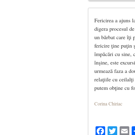
Fericirea a ajuns 
digera procesul de
un bărbat care îţi
fericire ţine puţin
împăcări cu sine, 
înşine, este excurs
urmează faza a dou
relaţiile cu ceilalţ
putem obţine cu for
Corina Chiriac
Facebo
Twit
E