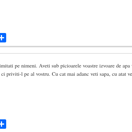
ok
ter
mail
Share
 imitati pe nimeni. Aveti sub picioarele voastre izvoare de apa 
ci priviti-l pe al vostru. Cu cat mai adanc veti sapa, cu atat v
ok
ter
mail
Share