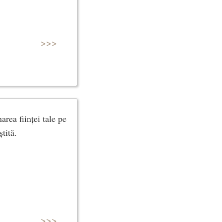
>>>
area ființei tale pe
tită.
>>>