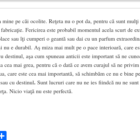
la mine pe căi ocolite. Reţeta nu o pot da, pentru că sunt mulţ
 fabricaţie. Fericirea este probabil momentul acela scurt de ex
 place sau îţi cumperi o geantă sau dai cu un parfum extraordin
 şi nu e durabil. Aş miza mai mult pe o pace interioară, care es
cu destinul, aşa cum spuneau anticii este important să ne cun
ia cea mai grea, pentru că o dată ce avem curajul să ne privim 
a, care este cea mai importantă, să schimbăm ce nu e bine pe
.
i sau cu destinul
Sunt lucruri care nu ne ies fiindcă nu ne sunt 
ţa. Nicio viaţă nu este perfectă.
ok
ter
mail
Share