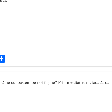
ok
ter
mail
Share
ă ne cunoaștem pe noi înșine? Prin meditație, niciodată, dar 