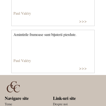
Paul Valéry
>>>
Amintirile frumoase sunt bijuterii pierdute.
Paul Valéry
>>>
Navigare site
Link-uri site
Teme
Despre noi