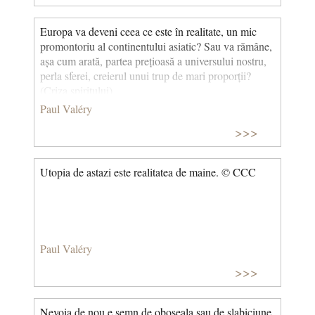
Europa va deveni ceea ce este în realitate, un mic
promontoriu al continentului asiatic? Sau va rămâne,
așa cum arată, partea prețioasă a universului nostru,
perla sferei, creierul unui trup de mari proporții?
(Criza spiritului)
Paul Valéry
>>>
Utopia de astazi este realitatea de maine. © CCC
Paul Valéry
>>>
Nevoia de nou e semn de oboseala sau de slabiciune