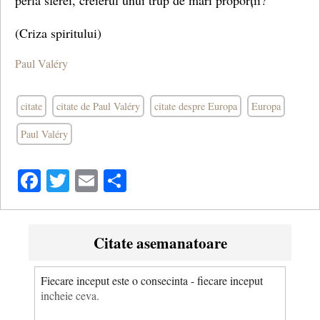
perla sferei, creierul unui trup de mari proporții?
(Criza spiritului)
Paul Valéry
citate
citate de Paul Valéry
citate despre Europa
Europa
Paul Valéry
Facebook
Twitter
Email
Share
Citate asemanatoare
Fiecare inceput este o consecinta - fiecare inceput
incheie ceva.