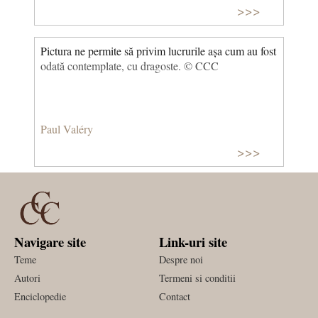
>>>
Pictura ne permite să privim lucrurile așa cum au fost
odată contemplate, cu dragoste. © CCC
Paul Valéry
>>>
Navigare site
Link-uri site
Teme
Despre noi
Autori
Termeni si conditii
Enciclopedie
Contact